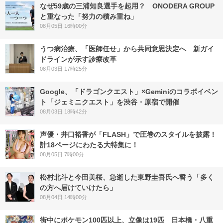
なぜ59歳の三浦知良選手を起用？ ONODERA GROUP
と重なった「努力の積み重ね」
08月05日 16時00分
うつ病治療、「医師任せ」から共同意思決定へ 新ガイ
ドラインが示す診療改革
08月03日 17時25分
Google、「ドラゴンクエスト」×Geminiのコラボイベン
ト「ジェミニクエスト」を渋谷・原宿で開催
08月03日 18時42分
声優・井口裕香が「FLASH」で圧巻のスタイルを披露！
計18ページにわたる大特集に！
08月05日 7時00分
松村北斗と今田美桜、急逝した東野圭吾氏へ誓う「多く
の方へ届けていけたら」
08月04日 14時00分
街中にポケモン100匹以上、立像は19匹 日本橋・八重