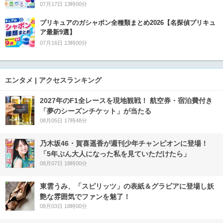
07月17日 13時00分
プリキュアのガシャポン全種類まとめ2026【名探偵プリキュ
ア最新9選】
07月16日 13時00分
エンタメ | アクセスランキング
2027年のF1全レースを現地観戦！ 航空券・宿泊費付き
「夢のシーズンチケット」が当たる
08月05日 17時48分
乃木坂46・賀喜遥香が週刊少年チャンピオンに登場！
「5年ぶん大人になった私を見ていただけたら」
08月07日 18時00分
東雲うみ、「スピリッツ」の表紙＆グラビアに登場し妖
艶な雰囲気でファンを魅了！
08月03日 18時00分