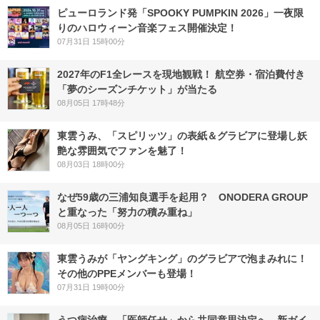
ピューロランド発「SPOOKY PUMPKIN 2026」一夜限
りのハロウィーン音楽フェス開催決定！
07月31日 15時00分
2027年のF1全レースを現地観戦！ 航空券・宿泊費付き
「夢のシーズンチケット」が当たる
08月05日 17時48分
東雲うみ、「スピリッツ」の表紙＆グラビアに登場し妖
艶な雰囲気でファンを魅了！
08月03日 18時00分
なぜ59歳の三浦知良選手を起用？ ONODERA GROUP
と重なった「努力の積み重ね」
08月05日 16時00分
東雲うみが「ヤングキング」のグラビアで泡まみれに！
その他のPPEメンバーも登場！
07月31日 19時00分