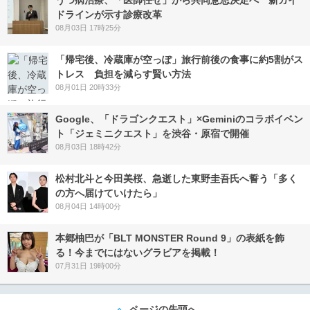
うつ病治療、「医師任せ」から共同意思決定へ 新ガイ
ドラインが示す診療改革
08月03日 17時25分
「帰宅後、冷蔵庫が空っぽ」旅行前後の食事に約5割がス
トレス 負担を減らす賢い方法
08月01日 20時33分
Google、「ドラゴンクエスト」×Geminiのコラボイベン
ト「ジェミニクエスト」を渋谷・原宿で開催
08月03日 18時42分
松村北斗と今田美桜、急逝した東野圭吾氏へ誓う「多く
の方へ届けていけたら」
08月04日 14時00分
本郷柚巴が「BLT MONSTER Round 9」の表紙を飾
る！今までにはないグラビアを掲載！
07月31日 19時00分
ページの先頭へ