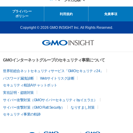
プライバシー
利用規約
免責事項
ポリシー
Copyright © 2026 GMO INSIGHT Inc. All Rights Reserved.
GMOインターネットグループのセキュリティ事業について
世界初総合ネットセキュリティサービス「GMOセキュリティ24」
パスワード漏洩診断
Webサイトリスク診断
セキュリティ相談AIチャットボット
実在証明・盗聴対策
サイバー攻撃対策（GMOサイバーセキュリティ byイエラエ）
サイバー攻撃対策（GMO Flatt Security）
なりすまし対策
セキュリティ事業の軌跡