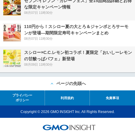
セブン‐イレブン「カレーフェス」全15品商品詳細とお得
な限定キャンペーン情報
08月07日 11時30分
110円から！スシロー夏の大とろ＆ジャンボとろサーモ
ンが登場―期間限定寿司キャンペーンまとめ
08月07日 11時30分
スシロー×C.C.レモン初コラボ！夏限定「おいしーレモン
の甘酸っぱパフェ」新登場
08月09日 11時30分
ページの先頭へ
プライバシー
利用規約
免責事項
ポリシー
Copyright © 2026 GMO INSIGHT Inc. All Rights Reserved.