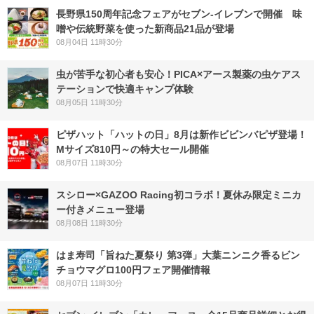
長野県150周年記念フェアがセブン-イレブンで開催 味
噌や伝統野菜を使った新商品21品が登場
08月04日 11時30分
虫が苦手な初心者も安心！PICA×アース製薬の虫ケアス
テーションで快適キャンプ体験
08月05日 11時30分
ピザハット「ハットの日」8月は新作ビビンバピザ登場！
Mサイズ810円～の特大セール開催
08月07日 11時30分
スシロー×GAZOO Racing初コラボ！夏休み限定ミニカ
ー付きメニュー登場
08月08日 11時30分
はま寿司「旨ねた夏祭り 第3弾」大葉ニンニク香るビン
チョウマグロ100円フェア開催情報
08月07日 11時30分