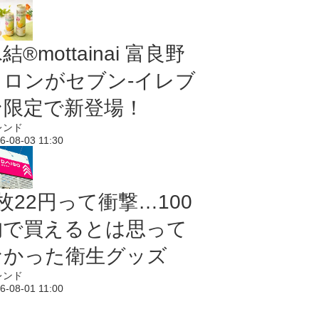
結®mottainai 富良野
メロンがセブン‐イレブ
ン限定で新登場！
レンド
6-08-03 11:30
枚22円って衝撃…100
均で買えるとは思って
なかった衛生グッズ
レンド
6-08-01 11:00