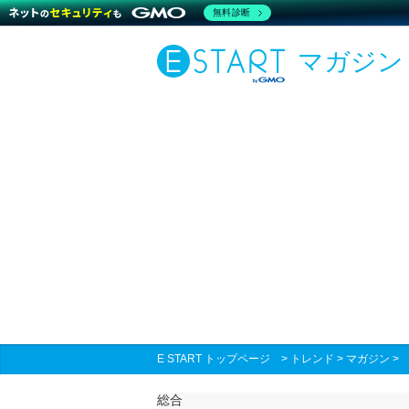
無料診断
マガジン
E START トップページ
>
トレンド
>
マガジン
総合