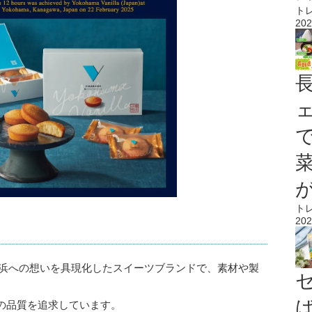
ト
202
ト
202
横浜への想いを具現化したスイーツブランドで、素材や製
の品質を追求しています。