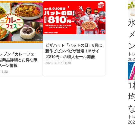
氷
ピザハット「ハットの日」8月は
新作ビビンバピザ登場！Mサイ
ト
イレブン「カレーフェ
ズ810円～の特大セール開催
202
5品商品詳細とお得な限
2026-08-07 11:30
ペーン情報
11:30
1
ト
202