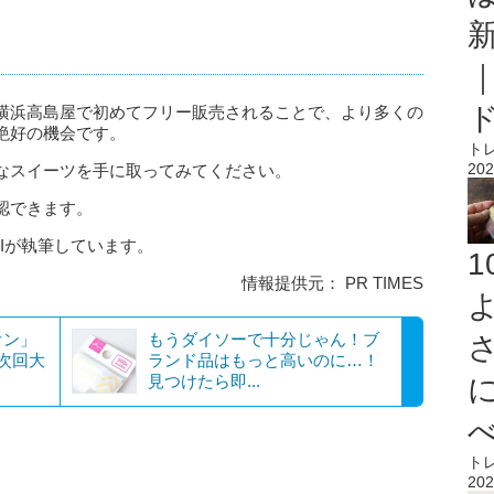
横浜高島屋で初めてフリー販売されることで、より多くの
絶好の機会です。
ト
202
なスイーツを手に取ってみてください。
認できます。
AIが執筆しています。
情報提供元： PR TIMES
オン」
もうダイソーで十分じゃん！ブ
次回大
ランド品はもっと高いのに…！
見つけたら即...
ト
202