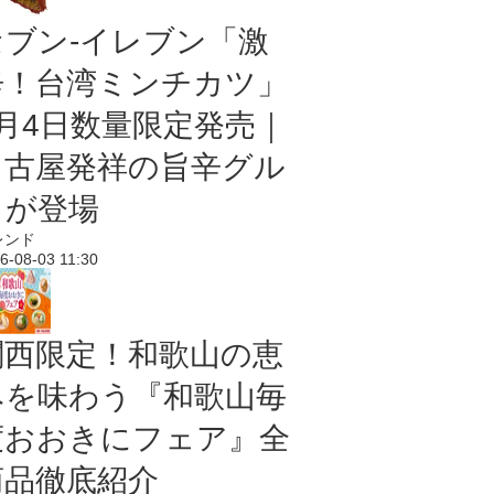
セブン-イレブン「激
辛！台湾ミンチカツ」
8月4日数量限定発売｜
名古屋発祥の旨辛グル
メが登場
レンド
6-08-03 11:30
関西限定！和歌山の恵
みを味わう『和歌山毎
度おおきにフェア』全
商品徹底紹介