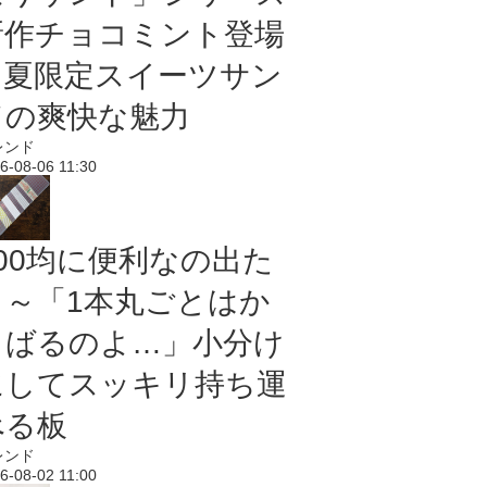
新作チョコミント登場
｜夏限定スイーツサン
ドの爽快な魅力
レンド
6-08-06 11:30
100均に便利なの出た
よ～「1本丸ごとはか
さばるのよ…」小分け
にしてスッキリ持ち運
べる板
レンド
6-08-02 11:00