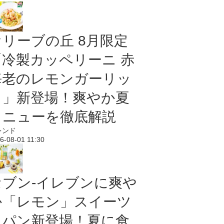
オリーブの丘 8月限定
「冷製カッペリーニ 赤
海老のレモンガーリッ
ク」新登場！爽やか夏
メニューを徹底解説
レンド
6-08-01 11:30
セブン‐イレブンに爽や
か「レモン」スイーツ
＆パン新登場！夏に食