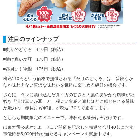
注目のラインナップ
■炙りのどぐろ 110円（税込）
■漬け真いか耳 176円（税込）
■赤貝ひも軍艦 176円（税込）
税込110円という価格で提供される「炙りのどぐろ」は、普段なか
なか味わえない贅沢な味わいを気軽に楽しめる絶好の機会です。
さらに、タレに漬け込んだ真イカの甘さと大葉の爽やかな風味が絶
妙な「漬け真いか耳」と、程よい食感と噛むほどに感じられる旨味
が魅力の「赤貝ひも軍艦」が税込176円で登場します。
どちらも期間限定のメニューで、味わえる機会は今だけです。
はま寿司公式Xでは、フェア開催を記念して抽選で合計40名にお食
事優待券5,000円分が当たるキャンペーンを実施中です。