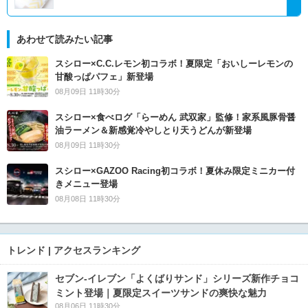
あわせて読みたい記事
スシロー×C.C.レモン初コラボ！夏限定「おいしーレモンの
甘酸っぱパフェ」新登場
08月09日 11時30分
スシロー×食べログ「らーめん 武双家」監修！家系風豚骨醤
油ラーメン＆新感覚冷やしとり天うどんが新登場
08月09日 11時30分
スシロー×GAZOO Racing初コラボ！夏休み限定ミニカー付
きメニュー登場
08月08日 11時30分
トレンド | アクセスランキング
セブン‐イレブン「よくばりサンド」シリーズ新作チョコ
ミント登場｜夏限定スイーツサンドの爽快な魅力
08月06日 11時30分