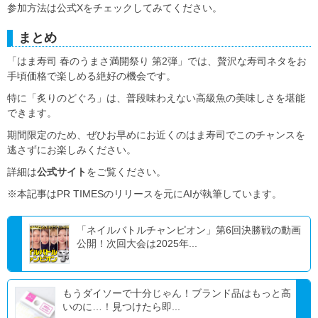
参加方法は公式Xをチェックしてみてください。
まとめ
「はま寿司 春のうまさ満開祭り 第2弾」では、贅沢な寿司ネタをお
手頃価格で楽しめる絶好の機会です。
特に「炙りのどぐろ」は、普段味わえない高級魚の美味しさを堪能
できます。
期間限定のため、ぜひお早めにお近くのはま寿司でこのチャンスを
逃さずにお楽しみください。
詳細は
公式サイト
をご覧ください。
※本記事はPR TIMESのリリースを元にAIが執筆しています。
「ネイルバトルチャンピオン」第6回決勝戦の動画
公開！次回大会は2025年...
もうダイソーで十分じゃん！ブランド品はもっと高
いのに…！見つけたら即...