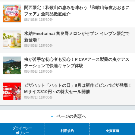
関西限定！和歌山の恵みを味わう『和歌山毎度おおきに
フェア』全商品徹底紹介
08月03日 11時30分
氷結®mottainai 富良野メロンがセブン‐イレブン限定で
新登場！
08月03日 11時30分
虫が苦手な初心者も安心！PICA×アース製薬の虫ケアス
テーションで快適キャンプ体験
08月05日 11時30分
ピザハット「ハットの日」8月は新作ビビンバピザ登場！
Mサイズ810円～の特大セール開催
08月07日 11時30分
ページの先頭へ
プライバシー
利用規約
免責事項
ポリシー