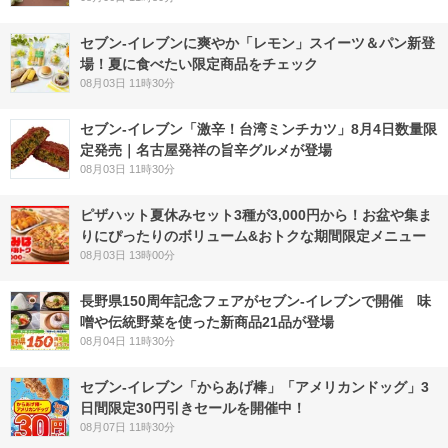
セブン‐イレブンに爽やか「レモン」スイーツ＆パン新登
場！夏に食べたい限定商品をチェック
08月03日 11時30分
セブン-イレブン「激辛！台湾ミンチカツ」8月4日数量限
定発売｜名古屋発祥の旨辛グルメが登場
08月03日 11時30分
ピザハット夏休みセット3種が3,000円から！お盆や集ま
りにぴったりのボリューム&おトクな期間限定メニュー
08月03日 13時00分
長野県150周年記念フェアがセブン-イレブンで開催 味
噌や伝統野菜を使った新商品21品が登場
08月04日 11時30分
セブン‐イレブン「からあげ棒」「アメリカンドッグ」3
日間限定30円引きセールを開催中！
08月07日 11時30分