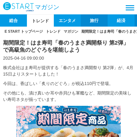
マガジン
総合
エンタメ
旅行
経済
トレンド
E START トップページ
トレンド
マガジン
期間限定！はま寿司「春のうまさ
期間限定！はま寿司「春のうまさ満開祭り 第2弾」
で高級魚のどぐろを堪能しよう
2025-04-16 09:00:00
株式会社はま寿司が提供する「春のうまさ満開祭り 第2弾」が、4月
15日よりスタートしました！
今回は、香ばしい「炙りのどぐろ」が税込110円で登場。
その他にも、漬け真いか耳や赤貝ひも軍艦など、期間限定の美味し
い寿司ネタが揃っています。