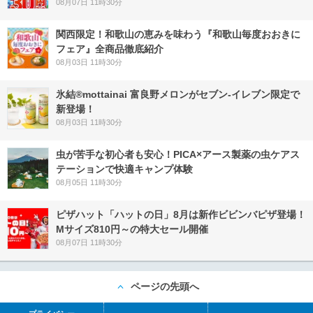
08月07日 11時30分
関西限定！和歌山の恵みを味わう『和歌山毎度おおきに
フェア』全商品徹底紹介
08月03日 11時30分
氷結®mottainai 富良野メロンがセブン‐イレブン限定で
新登場！
08月03日 11時30分
虫が苦手な初心者も安心！PICA×アース製薬の虫ケアス
テーションで快適キャンプ体験
08月05日 11時30分
ピザハット「ハットの日」8月は新作ビビンバピザ登場！
Mサイズ810円～の特大セール開催
08月07日 11時30分
ページの先頭へ