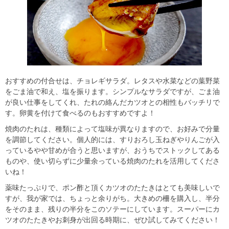
おすすめの付合せは、チョレギサラダ。レタスや水菜などの葉野菜
をごま油で和え、塩を振ります。シンプルなサラダですが、ごま油
が良い仕事をしてくれ、たれの絡んだカツオとの相性もバッチリで
す。卵黄を付けて食べるのもおすすめですよ！
焼肉のたれは、種類によって塩味が異なりますので、お好みで分量
を調節してください。個人的には、すりおろし玉ねぎやりんごが入
っているやや甘めが合うと思いますが、おうちでストックしてある
ものや、使い切らずに少量余っている焼肉のたれを活用してくださ
いね！
薬味たっぷりで、ポン酢と頂くカツオのたたきはとても美味しいで
すが、我が家では、ちょっと余りがち。大きめの柵を購入し、半分
をそのまま、残りの半分をこのソテーにしています。スーパーにカ
ツオのたたきやお刺身が出回る時期に、ぜひ試してみてください！