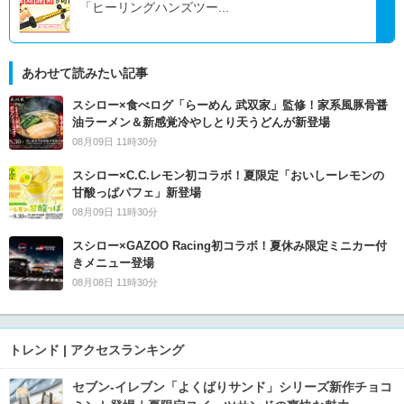
「ヒーリングハンズツー...
あわせて読みたい記事
スシロー×食べログ「らーめん 武双家」監修！家系風豚骨醤
油ラーメン＆新感覚冷やしとり天うどんが新登場
08月09日 11時30分
スシロー×C.C.レモン初コラボ！夏限定「おいしーレモンの
甘酸っぱパフェ」新登場
08月09日 11時30分
スシロー×GAZOO Racing初コラボ！夏休み限定ミニカー付
きメニュー登場
08月08日 11時30分
トレンド | アクセスランキング
セブン‐イレブン「よくばりサンド」シリーズ新作チョコ