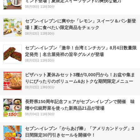
ミント登場｜夏限定スイーツサンドの爽快な魅力
08月06日 11時30分
セブン‐イレブンに爽やか「レモン」スイーツ＆パン新登
場！夏に食べたい限定商品をチェック
08月03日 11時30分
セブン-イレブン「激辛！台湾ミンチカツ」8月4日数量限
定発売｜名古屋発祥の旨辛グルメが登場
08月03日 11時30分
ピザハット夏休みセット3種が3,000円から！お盆や集ま
りにぴったりのボリューム&おトクな期間限定メニュー
08月03日 13時00分
長野県150周年記念フェアがセブン-イレブンで開催 味
噌や伝統野菜を使った新商品21品が登場
08月04日 11時30分
セブン‐イレブン「からあげ棒」「アメリカンドッグ」3
日間限定30円引きセールを開催中！