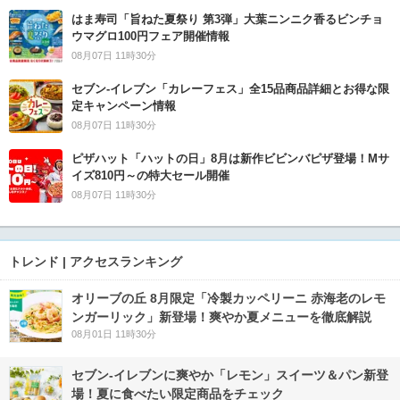
はま寿司「旨ねた夏祭り 第3弾」大葉ニンニク香るビンチョ
ウマグロ100円フェア開催情報
08月07日 11時30分
セブン‐イレブン「カレーフェス」全15品商品詳細とお得な限
定キャンペーン情報
08月07日 11時30分
ピザハット「ハットの日」8月は新作ビビンバピザ登場！Mサ
イズ810円～の特大セール開催
08月07日 11時30分
トレンド | アクセスランキング
オリーブの丘 8月限定「冷製カッペリーニ 赤海老のレモ
ンガーリック」新登場！爽やか夏メニューを徹底解説
08月01日 11時30分
セブン‐イレブンに爽やか「レモン」スイーツ＆パン新登
場！夏に食べたい限定商品をチェック