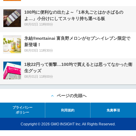
100均に便利なの出たよ～「1本丸ごとはかさばるの
よ…」小分けにしてスッキリ持ち運べる板
08月02日 11時00分
氷結®mottainai 富良野メロンがセブン‐イレブン限定で
新登場！
08月03日 11時30分
1枚22円って衝撃…100均で買えるとは思ってなかった衛
生グッズ
08月01日 11時00分
ページの先頭へ
プライバシー
利用規約
免責事項
ポリシー
Copyright © 2026 GMO INSIGHT Inc. All Rights Reserved.