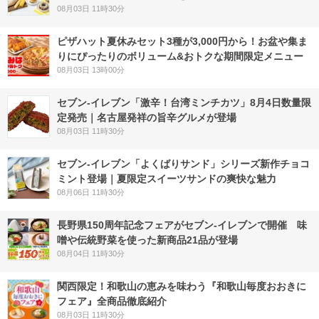
08月03日 11時30分
ピザハット夏休みセット3種が3,000円から！お盆や集ま
りにぴったりのボリューム&おトクな期間限定メニュー
08月03日 13時00分
セブン-イレブン「激辛！台湾ミンチカツ」8月4日数量限
定発売｜名古屋発祥の旨辛グルメが登場
08月03日 11時30分
セブン‐イレブン「よくばりサンド」シリーズ新作チョコ
ミント登場｜夏限定スイーツサンドの爽快な魅力
08月06日 11時30分
長野県150周年記念フェアがセブン-イレブンで開催 味
噌や伝統野菜を使った新商品21品が登場
08月04日 11時30分
関西限定！和歌山の恵みを味わう『和歌山毎度おおきに
フェア』全商品徹底紹介
08月03日 11時30分