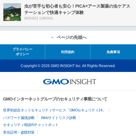
虫が苦手な初心者も安心！PICA×アース製薬の虫ケアス
テーションで快適キャンプ体験
08月05日 11時30分
ページの先頭へ
プライバシー
利用規約
免責事項
ポリシー
Copyright © 2026 GMO INSIGHT Inc. All Rights Reserved.
GMOインターネットグループのセキュリティ事業について
世界初総合ネットセキュリティサービス「GMOセキュリティ24」
パスワード漏洩診断
Webサイトリスク診断
セキュリティ相談AIチャットボット
実在証明・盗聴対策