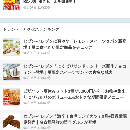
限定30円引きセールを開催中！
08月07日 11時30分
トレンド | アクセスランキング
セブン‐イレブンに爽やか「レモン」スイーツ＆パン新登
場！夏に食べたい限定商品をチェック
08月03日 11時30分
セブン‐イレブン「よくばりサンド」シリーズ新作チョコ
ミント登場｜夏限定スイーツサンドの爽快な魅力
08月06日 11時30分
ピザハット夏休みセット3種が3,000円から！お盆や集ま
りにぴったりのボリューム&おトクな期間限定メニュー
08月03日 13時00分
セブン-イレブン「激辛！台湾ミンチカツ」8月4日数量限
定発売｜名古屋発祥の旨辛グルメが登場
08月03日 11時30分