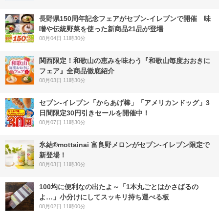
長野県150周年記念フェアがセブン-イレブンで開催 味
噌や伝統野菜を使った新商品21品が登場
08月04日 11時30分
関西限定！和歌山の恵みを味わう『和歌山毎度おおきに
フェア』全商品徹底紹介
08月03日 11時30分
セブン‐イレブン「からあげ棒」「アメリカンドッグ」3
日間限定30円引きセールを開催中！
08月07日 11時30分
氷結®mottainai 富良野メロンがセブン‐イレブン限定で
新登場！
08月03日 11時30分
100均に便利なの出たよ～「1本丸ごとはかさばるの
よ…」小分けにしてスッキリ持ち運べる板
08月02日 11時00分