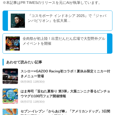
※本記事はPR TIMESのリリースを元にAIが執筆しています。
『コスモボーテ インドネシア 2025』で『ジャパ
ンパビリオン』を拡大展...
全肉祭が初上陸！出雲だんだん広場で大型野外グル
メイベントを開催
あわせて読みたい記事
スシロー×GAZOO Racing初コラボ！夏休み限定ミニカー付
きメニュー登場
08月08日 11時30分
はま寿司「旨ねた夏祭り 第3弾」大葉ニンニク香るビンチョ
ウマグロ100円フェア開催情報
08月07日 11時30分
セブン‐イレブン「からあげ棒」「アメリカンドッグ」3日間