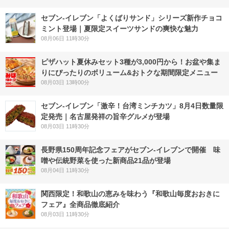
セブン‐イレブン「よくばりサンド」シリーズ新作チョコ
ミント登場｜夏限定スイーツサンドの爽快な魅力
08月06日 11時30分
ピザハット夏休みセット3種が3,000円から！お盆や集ま
りにぴったりのボリューム&おトクな期間限定メニュー
08月03日 13時00分
セブン-イレブン「激辛！台湾ミンチカツ」8月4日数量限
定発売｜名古屋発祥の旨辛グルメが登場
08月03日 11時30分
長野県150周年記念フェアがセブン-イレブンで開催 味
噌や伝統野菜を使った新商品21品が登場
08月04日 11時30分
関西限定！和歌山の恵みを味わう『和歌山毎度おおきに
フェア』全商品徹底紹介
08月03日 11時30分