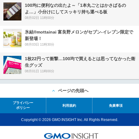
100均に便利なの出たよ～「1本丸ごとはかさばるの
よ…」小分けにしてスッキリ持ち運べる板
08月02日 11時00分
氷結®mottainai 富良野メロンがセブン‐イレブン限定で
新登場！
08月03日 11時30分
1枚22円って衝撃…100均で買えるとは思ってなかった衛
生グッズ
08月01日 11時00分
ページの先頭へ
プライバシー
利用規約
免責事項
ポリシー
Copyright © 2026 GMO INSIGHT Inc. All Rights Reserved.