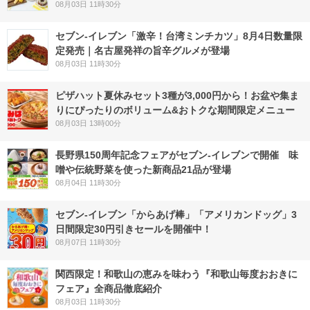
08月03日 11時30分
セブン-イレブン「激辛！台湾ミンチカツ」8月4日数量限
定発売｜名古屋発祥の旨辛グルメが登場
08月03日 11時30分
ピザハット夏休みセット3種が3,000円から！お盆や集ま
りにぴったりのボリューム&おトクな期間限定メニュー
08月03日 13時00分
長野県150周年記念フェアがセブン-イレブンで開催 味
噌や伝統野菜を使った新商品21品が登場
08月04日 11時30分
セブン‐イレブン「からあげ棒」「アメリカンドッグ」3
日間限定30円引きセールを開催中！
08月07日 11時30分
関西限定！和歌山の恵みを味わう『和歌山毎度おおきに
フェア』全商品徹底紹介
08月03日 11時30分