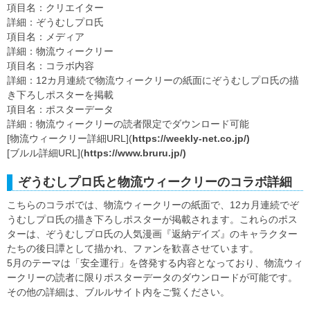
項目名：クリエイター
詳細：ぞうむしプロ氏
項目名：メディア
詳細：物流ウィークリー
項目名：コラボ内容
詳細：12カ月連続で物流ウィークリーの紙面にぞうむしプロ氏の描
き下ろしポスターを掲載
項目名：ポスターデータ
詳細：物流ウィークリーの読者限定でダウンロード可能
[物流ウィークリー詳細URL](
https://weekly-net.co.jp/)
[ブルル詳細URL](
https://www.bruru.jp/)
ぞうむしプロ氏と物流ウィークリーのコラボ詳細
こちらのコラボでは、物流ウィークリーの紙面で、12カ月連続でぞ
うむしプロ氏の描き下ろしポスターが掲載されます。これらのポス
ターは、ぞうむしプロ氏の人気漫画『返納デイズ』のキャラクター
たちの後日譚として描かれ、ファンを歓喜させています。
5月のテーマは「安全運行」を啓発する内容となっており、物流ウィ
ークリーの読者に限りポスターデータのダウンロードが可能です。
その他の詳細は、ブルルサイト内をご覧ください。