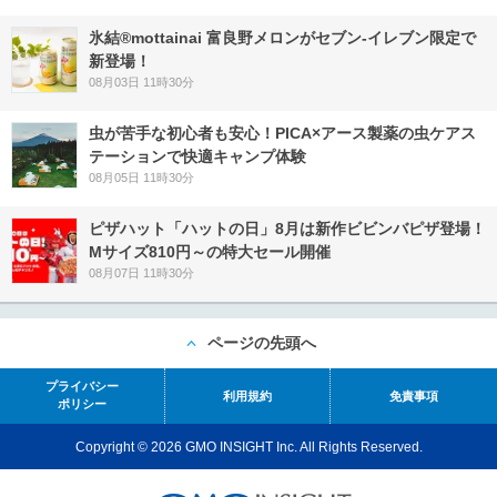
氷結®mottainai 富良野メロンがセブン‐イレブン限定で
新登場！
08月03日 11時30分
虫が苦手な初心者も安心！PICA×アース製薬の虫ケアス
テーションで快適キャンプ体験
08月05日 11時30分
ピザハット「ハットの日」8月は新作ビビンバピザ登場！
Mサイズ810円～の特大セール開催
08月07日 11時30分
ページの先頭へ
プライバシー
利用規約
免責事項
ポリシー
Copyright © 2026 GMO INSIGHT Inc. All Rights Reserved.