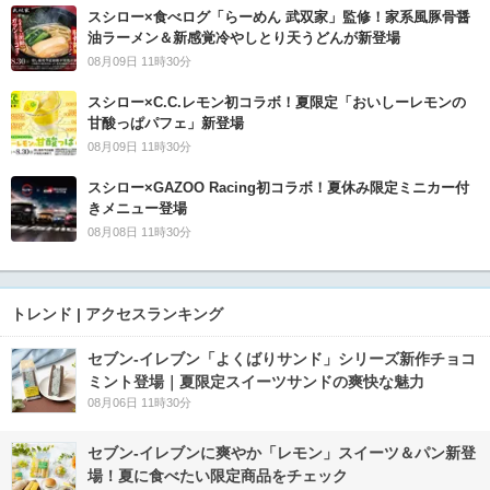
スシロー×食べログ「らーめん 武双家」監修！家系風豚骨醤
油ラーメン＆新感覚冷やしとり天うどんが新登場
08月09日 11時30分
スシロー×C.C.レモン初コラボ！夏限定「おいしーレモンの
甘酸っぱパフェ」新登場
08月09日 11時30分
スシロー×GAZOO Racing初コラボ！夏休み限定ミニカー付
きメニュー登場
08月08日 11時30分
トレンド | アクセスランキング
セブン‐イレブン「よくばりサンド」シリーズ新作チョコ
ミント登場｜夏限定スイーツサンドの爽快な魅力
08月06日 11時30分
セブン‐イレブンに爽やか「レモン」スイーツ＆パン新登
場！夏に食べたい限定商品をチェック