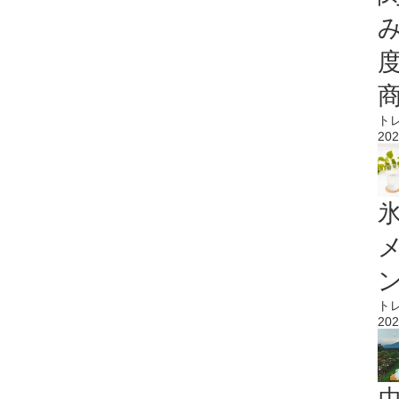
ト
202
氷
ト
202