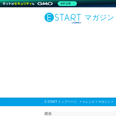
無料診断
マガジン
E START トップページ
>
トレンド
>
マガジン
総合