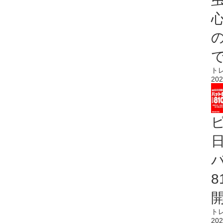
心
ト
202
ト
202