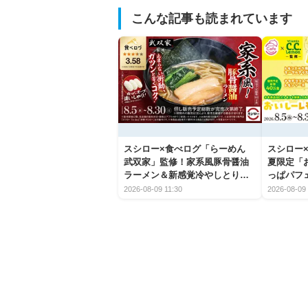
こんな記事も読まれています
スシロー×食べログ「らーめん
スシロー×
武双家」監修！家系風豚骨醤油
夏限定「
ラーメン＆新感覚冷やしとり天
っぱパフ
うどんが新登場
2026-08-09 11:30
2026-08-09 