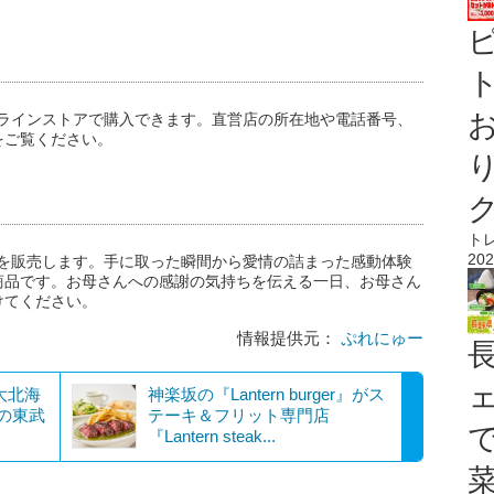
ト
オンラインストアで購入できます。直営店の所在地や電話番号、
をご覧ください。
ト
202
商品を販売します。手に取った瞬間から愛情の詰まった感動体験
商品です。お母さんへの感謝の気持ちを伝える一日、お母さん
けてください。
情報提供元：
ぷれにゅー
大北海
神楽坂の『Lantern burger』がス
載の東武
テーキ＆フリット専門店
『Lantern steak...