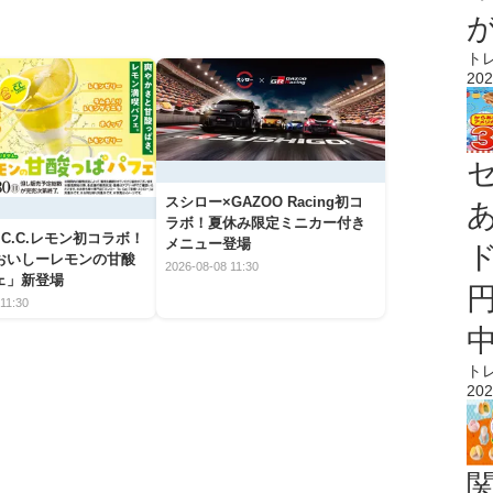
ト
202
スシロー×GAZOO Racing初コ
ラボ！夏休み限定ミニカー付き
C.C.レモン初コラボ！
メニュー登場
おいしーレモンの甘酸
2026-08-08 11:30
ェ」新登場
11:30
ト
202