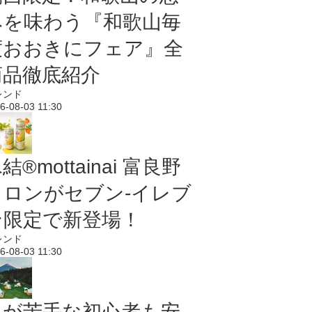
みを味わう『和歌山毎
度おおきにフェア』全
商品徹底紹介
レンド
6-08-03 11:30
結®mottainai 富良野
メロンがセブン‐イレブ
ン限定で新登場！
レンド
6-08-03 11:30
虫が苦手な初心者も安