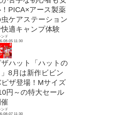
！PICA×アース製薬
の虫ケアステーション
で快適キャンプ体験
レンド
6-08-05 11:30
ピザハット「ハットの
日」8月は新作ビビン
バピザ登場！Mサイズ
810円～の特大セール
開催
レンド
6-08-07 11:30