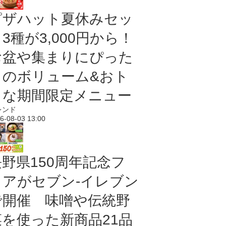
ピザハット夏休みセッ
3種が3,000円から！
お盆や集まりにぴった
りのボリューム&おト
クな期間限定メニュー
レンド
6-08-03 13:00
長野県150周年記念フ
ェアがセブン-イレブン
で開催 味噌や伝統野
菜を使った新商品21品