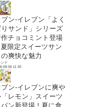
セブン‐イレブン「よく
ばりサンド」シリーズ
新作チョコミント登場
｜夏限定スイーツサン
ドの爽快な魅力
レンド
6-08-06 11:30
セブン‐イレブンに爽や
か「レモン」スイーツ
＆パン新登場！夏に食