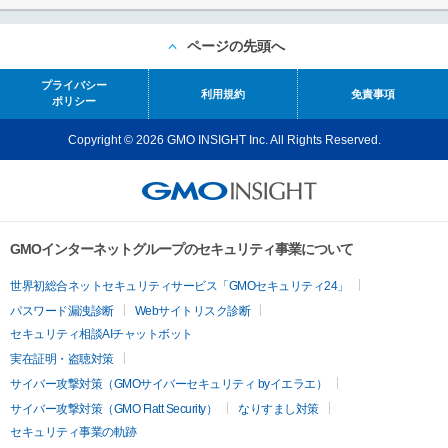
ページの先頭へ
プライバシー
利用規約
免責事項
ポリシー
Copyright © 2026 GMO INSIGHT Inc. All Rights Reserved.
GMOインターネットグループのセキュリティ事業について
世界初総合ネットセキュリティサービス「GMOセキュリティ24」
パスワード漏洩診断
Webサイトリスク診断
セキュリティ相談AIチャットボット
実在証明・盗聴対策
サイバー攻撃対策（GMOサイバーセキュリティ byイエラエ）
サイバー攻撃対策（GMO Flatt Security）
なりすまし対策
セキュリティ事業の軌跡