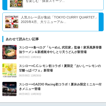
を楽しむ「抹茶スイーツ...
人気カレー店が集結「TOKYO CURRY QUARTET」
2025年4月、大リニューアル...
あわせて読みたい記事
スシロー×食べログ「らーめん 武双家」監修！家系風豚骨醤
油ラーメン＆新感覚冷やしとり天うどんが新登場
08月09日 11時30分
スシロー×C.C.レモン初コラボ！夏限定「おいしーレモンの
甘酸っぱパフェ」新登場
08月09日 11時30分
スシロー×GAZOO Racing初コラボ！夏休み限定ミニカー付
きメニュー登場
08月08日 11時30分