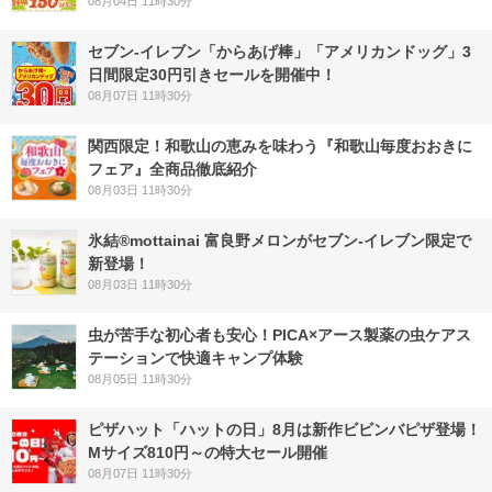
08月04日 11時30分
セブン‐イレブン「からあげ棒」「アメリカンドッグ」3
日間限定30円引きセールを開催中！
08月07日 11時30分
関西限定！和歌山の恵みを味わう『和歌山毎度おおきに
フェア』全商品徹底紹介
08月03日 11時30分
氷結®mottainai 富良野メロンがセブン‐イレブン限定で
新登場！
08月03日 11時30分
虫が苦手な初心者も安心！PICA×アース製薬の虫ケアス
テーションで快適キャンプ体験
08月05日 11時30分
ピザハット「ハットの日」8月は新作ビビンバピザ登場！
Mサイズ810円～の特大セール開催
08月07日 11時30分