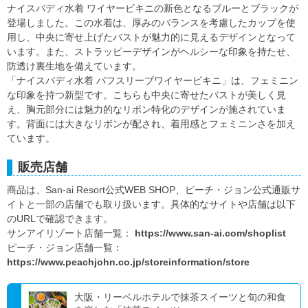
ナイスバディ水着 ワイヤービキニの新色となるブルーとブラックが
登場しました。この水着は、厚みのバランスを考慮したカップを使
用し、中央に寄せ上げたバストが魅力的に見えるデザインとなって
います。また、ストラッピーデザインがヘルシーな印象を持たせ、
防透け裏生地を備えています。
「ナイスバディ水着 パフスリーブワイヤービキニ」は、フェミニン
な印象を持つ新型です。こちらも中央に寄せたバストが美しく見
え、胸元部分には魅力的なリボン特化のデザインが施されていま
す。背面には大きなリボンが配され、着用感とフェミニンさを加え
ています。
販売店舗
商品は、San-ai Resort公式WEB SHOP、ピーチ・ジョン公式通販サ
イトと一部の店舗でも取り扱います。具体的なサイトや店舗は以下
のURLで確認できます。
サンアイリゾート店舗一覧：
https://www.san-ai.com/shoplist
ピーチ・ジョン店舗一覧：
https://www.peachjohn.co.jp/storeinformation/store
大阪・リーベルホテルで抹茶スイーツと旬の和食