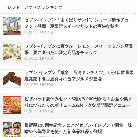
トレンド | アクセスランキング
セブン‐イレブン「よくばりサンド」シリーズ新作チョコ
ミント登場｜夏限定スイーツサンドの爽快な魅力
08月06日 11時30分
セブン‐イレブンに爽やか「レモン」スイーツ＆パン新登
場！夏に食べたい限定商品をチェック
08月03日 11時30分
セブン-イレブン「激辛！台湾ミンチカツ」8月4日数量限
定発売｜名古屋発祥の旨辛グルメが登場
08月03日 11時30分
ピザハット夏休みセット3種が3,000円から！お盆や集ま
りにぴったりのボリューム&おトクな期間限定メニュー
08月03日 13時00分
長野県150周年記念フェアがセブン-イレブンで開催 味
噌や伝統野菜を使った新商品21品が登場