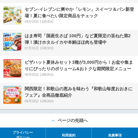
セブン‐イレブンに爽やか「レモン」スイーツ＆パン新登
場！夏に食べたい限定商品をチェック
08月03日 11時30分
はま寿司「国産生さば 100円」など夏限定の旨ねた第2
弾！漬けホタルイカや本鮪ほほ肉も登場中
07月31日 11時30分
ピザハット夏休みセット3種が3,000円から！お盆や集ま
りにぴったりのボリューム&おトクな期間限定メニュー
08月03日 13時00分
関西限定！和歌山の恵みを味わう『和歌山毎度おおきに
フェア』全商品徹底紹介
08月03日 11時30分
ページの先頭へ
プライバシー
利用規約
免責事項
ポリシー