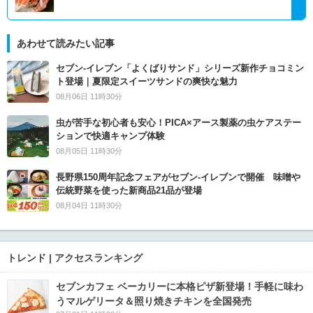
あわせて読みたい記事
セブン‐イレブン「よくばりサンド」シリーズ新作チョコミン
ト登場｜夏限定スイーツサンドの爽快な魅力
08月06日 11時30分
虫が苦手な初心者も安心！PICA×アース製薬の虫ケアステー
ションで快適キャンプ体験
08月05日 11時30分
長野県150周年記念フェアがセブン-イレブンで開催 味噌や
伝統野菜を使った新商品21品が登場
08月04日 11時30分
トレンド | アクセスランキング
セブンカフェ ベーカリーに本格ピザ新登場！手軽に味わ
うマルゲリータ＆照り焼きチキンを全国発売