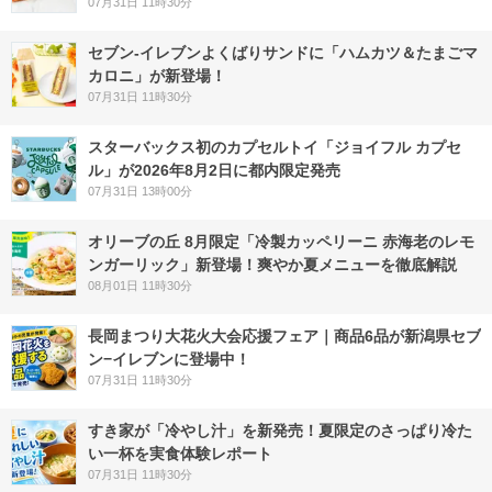
07月31日 11時30分
セブン‐イレブンよくばりサンドに「ハムカツ＆たまごマ
カロニ」が新登場！
07月31日 11時30分
スターバックス初のカプセルトイ「ジョイフル カプセ
ル」が2026年8月2日に都内限定発売
07月31日 13時00分
オリーブの丘 8月限定「冷製カッペリーニ 赤海老のレモ
ンガーリック」新登場！爽やか夏メニューを徹底解説
08月01日 11時30分
長岡まつり大花火大会応援フェア｜商品6品が新潟県セブ
ン−イレブンに登場中！
07月31日 11時30分
すき家が「冷やし汁」を新発売！夏限定のさっぱり冷た
い一杯を実食体験レポート
07月31日 11時30分