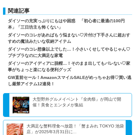
関連記事
ダイソーの充実っぷりにもはや困惑 「初心者に最適の100円
本」「三日坊主も怖くない」
ダイソーのコレがあればもう悩まない♡片付け下手さんに超おす
すめの魔法みたいな収納アイテム
ダイソーのコレ想像以上でした…！小さいくせしてやるじゃん♡
プチプラなのに大満足な家電
ダイソーのアイディアに脱帽…！そのまま出してもバレない♡家
事がちょっと楽になる便利グッズ
GW直前セール！AmazonスマイルSALEがめっちゃお得♡買い逃
し厳禁アイテム12連発！
大型野外グルメイベント『全肉祭』が岡山で開
催！美食とエンタメが集結
大満足な蟹料理食べ放題！「蟹まみれ TOKYO 池袋
店」が2025年3月31日に...