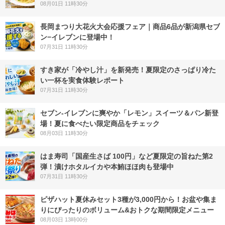
08月01日 11時30分
長岡まつり大花火大会応援フェア｜商品6品が新潟県セブ
ン−イレブンに登場中！
07月31日 11時30分
すき家が「冷やし汁」を新発売！夏限定のさっぱり冷た
い一杯を実食体験レポート
07月31日 11時30分
セブン‐イレブンに爽やか「レモン」スイーツ＆パン新登
場！夏に食べたい限定商品をチェック
08月03日 11時30分
はま寿司「国産生さば 100円」など夏限定の旨ねた第2
弾！漬けホタルイカや本鮪ほほ肉も登場中
07月31日 11時30分
ピザハット夏休みセット3種が3,000円から！お盆や集ま
りにぴったりのボリューム&おトクな期間限定メニュー
08月03日 13時00分