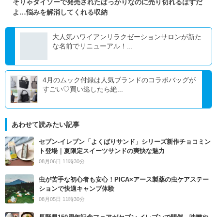
そりゃダイソーで発売されたばっかりなのに売り切れるはずだ
よ…悩みを解消してくれる収納
大人気ハワイアンリラクゼーションサロンが新た
な名前でリニューアル！...
4月のムック付録は人気ブランドのコラボバッグが
すごい♡買い逃したら絶...
あわせて読みたい記事
セブン‐イレブン「よくばりサンド」シリーズ新作チョコミン
ト登場｜夏限定スイーツサンドの爽快な魅力
08月06日 11時30分
虫が苦手な初心者も安心！PICA×アース製薬の虫ケアステー
ションで快適キャンプ体験
08月05日 11時30分