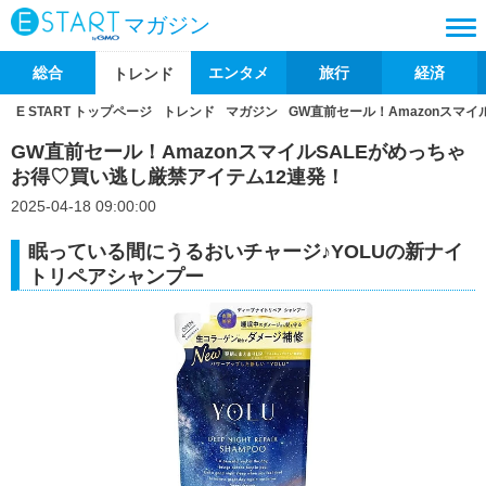
マガジン
総合
エンタメ
旅行
経済
トレンド
E START トップページ
トレンド
マガジン
GW直前セール！Amazonスマ
GW直前セール！AmazonスマイルSALEがめっちゃ
お得♡買い逃し厳禁アイテム12連発！
2025-04-18 09:00:00
眠っている間にうるおいチャージ♪YOLUの新ナイ
トリペアシャンプー