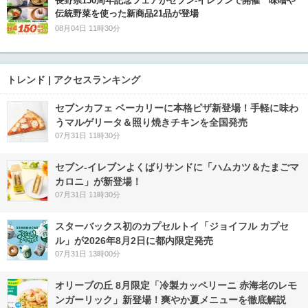
長野県150周年記念フェアがセブン-イレブンで開催 味噌や
伝統野菜を使った新商品21品が登場
08月04日 11時30分
トレンド | アクセスランキング
セブンカフェ ベーカリーに本格ピザ新登場！手軽に味わ
うマルゲリータ＆照り焼きチキンを全国発売
07月31日 11時30分
セブン‐イレブンよくばりサンドに「ハムカツ＆たまごマ
カロニ」が新登場！
07月31日 11時30分
スターバックス初のカプセルトイ「ジョイフル カプセ
ル」が2026年8月2日に都内限定発売
07月31日 13時00分
オリーブの丘 8月限定「冷製カッペリーニ 赤海老のレモ
ンガーリック」新登場！爽やか夏メニューを徹底解説