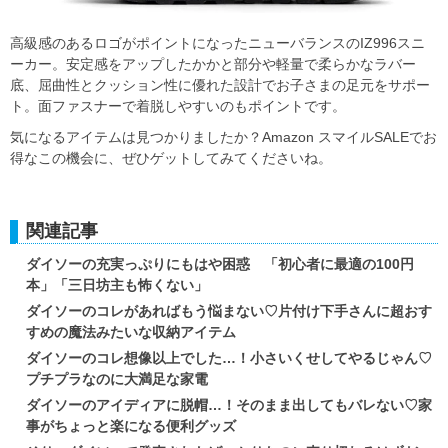
高級感のあるロゴがポイントになったニューバランスのIZ996スニ
ーカー。安定感をアップしたかかと部分や軽量で柔らかなラバー
底、屈曲性とクッション性に優れた設計でお子さまの足元をサポー
ト。面ファスナーで着脱しやすいのもポイントです。
気になるアイテムは見つかりましたか？Amazon スマイルSALEでお
得なこの機会に、ぜひゲットしてみてくださいね。
関連記事
ダイソーの充実っぷりにもはや困惑 「初心者に最適の100円
本」「三日坊主も怖くない」
ダイソーのコレがあればもう悩まない♡片付け下手さんに超おす
すめの魔法みたいな収納アイテム
ダイソーのコレ想像以上でした…！小さいくせしてやるじゃん♡
プチプラなのに大満足な家電
ダイソーのアイディアに脱帽…！そのまま出してもバレない♡家
事がちょっと楽になる便利グッズ