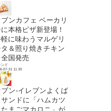
セブンカフェ ベーカリ
ーに本格ピザ新登場！
手軽に味わうマルゲリ
ータ＆照り焼きチキン
を全国発売
レンド
6-07-31 11:30
セブン‐イレブンよくば
りサンドに「ハムカツ
＆たまごマカロニ」が