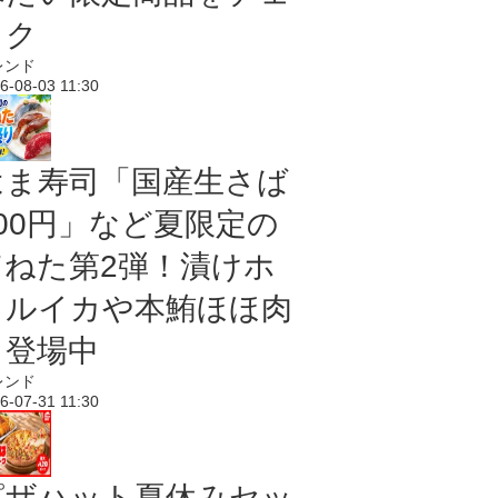
ック
レンド
6-08-03 11:30
はま寿司「国産生さば
100円」など夏限定の
旨ねた第2弾！漬けホ
タルイカや本鮪ほほ肉
も登場中
レンド
6-07-31 11:30
ピザハット夏休みセッ