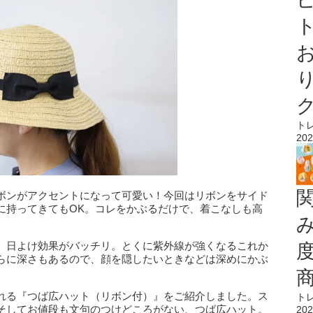
ト
ト
202
ボンがアクセントになって可愛い！今回はリボンをサイド
に持ってきてもOK。コレをかぶるだけで、着こなしも高
、日よけ効果がバッチリ。とくに紫外線が強くなるこれか
らに深さもあるので、顔を隠したいときなどは深めにかぶ
れる『つば広ハット（リボン付）』をご紹介しました。ス
ト
そしてお値段も文句のつけどころがない、つば広ハット。
202