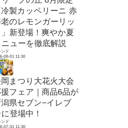
「冷製カッペリーニ 赤
海老のレモンガーリッ
ク」新登場！爽やか夏
メニューを徹底解説
レンド
6-08-01 11:30
長岡まつり大花火大会
応援フェア｜商品6品が
新潟県セブン−イレブ
ンに登場中！
レンド
6-07-31 11:30