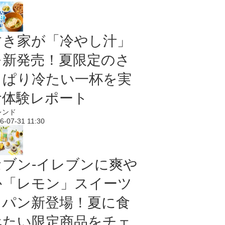
すき家が「冷やし汁」
を新発売！夏限定のさ
っぱり冷たい一杯を実
食体験レポート
レンド
6-07-31 11:30
セブン‐イレブンに爽や
か「レモン」スイーツ
＆パン新登場！夏に食
べたい限定商品をチェ