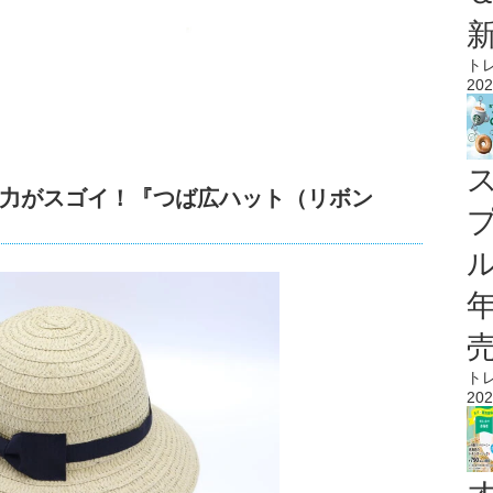
ト
202
力がスゴイ！『つば広ハット（リボン
ル
ト
202