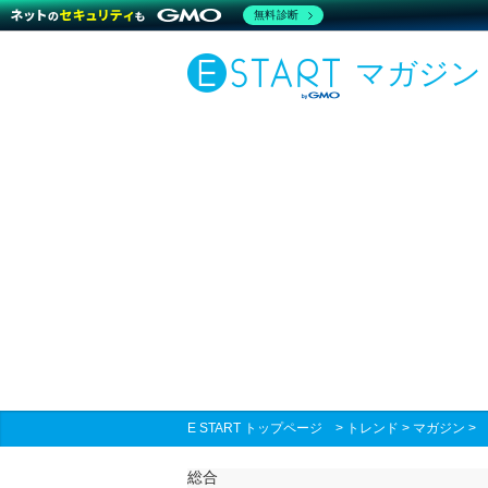
無料診断
マガジン
E START トップページ
>
トレンド
>
マガジン
総合