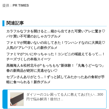
提供：
PR TIMES
関連記事
カラフルなフタを開けると…箱から出てきた可愛いアレに驚き♡
パケ買い不可避のおしゃカワグルメ
ファミマが間違いないの出してきた！ワンハンドなのに大満足♡
人気の“アレ”づくしの新作グルメ
ファミマがついにやっちゃった！コンビニの域超えてるって…！
チーズづくしの本格スイーツ
髙橋海人＆松村北斗が“もっちもち”新体験！「丸亀うどーなつ」
春の新商品が絶対に見逃せない♡
セブンさんありがとう...！ずっと試してみたかったあの食材が手
軽に食べられる！新作グルメ
ダイソーのコレ困ってる人に教えてあげたい...300
円で悩み解消！後付け...