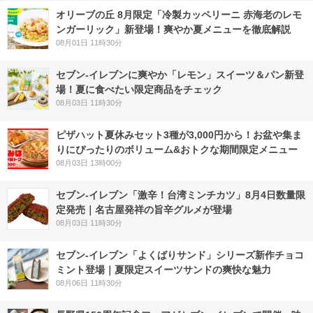
オリーブの丘 8月限定「冷製カッペリーニ 赤海老のレモ
ンガーリック」新登場！爽やか夏メニューを徹底解説
08月01日 11時30分
セブン‐イレブンに爽やか「レモン」スイーツ＆パン新登
場！夏に食べたい限定商品をチェック
08月03日 11時30分
ピザハット夏休みセット3種が3,000円から！お盆や集ま
りにぴったりのボリューム&おトクな期間限定メニュー
08月03日 13時00分
セブン-イレブン「激辛！台湾ミンチカツ」8月4日数量限
定発売｜名古屋発祥の旨辛グルメが登場
08月03日 11時30分
セブン‐イレブン「よくばりサンド」シリーズ新作チョコ
ミント登場｜夏限定スイーツサンドの爽快な魅力
08月06日 11時30分