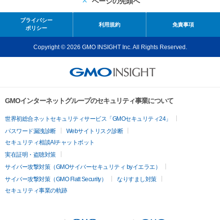
ページの先頭へ
プライバシー
利用規約
免責事項
ポリシー
Copyright © 2026 GMO INSIGHT Inc. All Rights Reserved.
GMOインターネットグループのセキュリティ事業について
世界初総合ネットセキュリティサービス「GMOセキュリティ24」
パスワード漏洩診断
Webサイトリスク診断
セキュリティ相談AIチャットボット
実在証明・盗聴対策
サイバー攻撃対策（GMOサイバーセキュリティ byイエラエ）
サイバー攻撃対策（GMO Flatt Security）
なりすまし対策
セキュリティ事業の軌跡