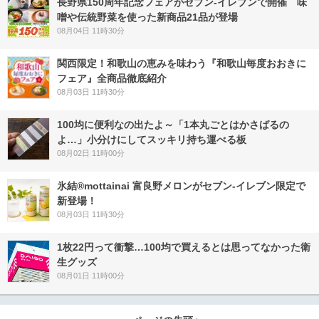
長野県150周年記念フェアがセブン-イレブンで開催 味
噌や伝統野菜を使った新商品21品が登場
08月04日 11時30分
関西限定！和歌山の恵みを味わう『和歌山毎度おおきに
フェア』全商品徹底紹介
08月03日 11時30分
100均に便利なの出たよ～「1本丸ごとはかさばるの
よ…」小分けにしてスッキリ持ち運べる板
08月02日 11時00分
氷結®mottainai 富良野メロンがセブン‐イレブン限定で
新登場！
08月03日 11時30分
1枚22円って衝撃…100均で買えるとは思ってなかった衛
生グッズ
08月01日 11時00分