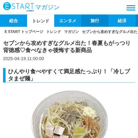
マガジン
総合
エンタメ
旅行
経済
トレンド
E START トップページ
トレンド
マガジン
セブンから攻めすぎなグルメ出た
セブンから攻めすぎなグルメ出た！春夏もがっつり
背徳感♡食べなきゃ後悔する新商品
2025-04-19 11:00:00
ひんやり食べやすくて満足感たっぷり！「冷しブ
タまぜ麺」