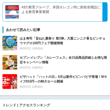
KEC教育グループ、米国オレゴン州に新校舎開設に
よる教育事業展開
あわせて読みたい記事
はま寿司「旨ねた夏祭り 第3弾」大葉ニンニク香るビンチョ
ウマグロ100円フェア開催情報
08月07日 11時30分
セブン‐イレブン「カレーフェス」全15品商品詳細とお得な限
定キャンペーン情報
08月07日 11時30分
ピザハット「ハットの日」8月は新作ビビンバピザ登場！Mサ
イズ810円～の特大セール開催
08月07日 11時30分
トレンド | アクセスランキング