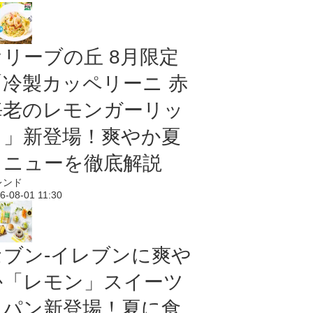
オリーブの丘 8月限定
「冷製カッペリーニ 赤
海老のレモンガーリッ
ク」新登場！爽やか夏
メニューを徹底解説
レンド
6-08-01 11:30
セブン‐イレブンに爽や
か「レモン」スイーツ
＆パン新登場！夏に食