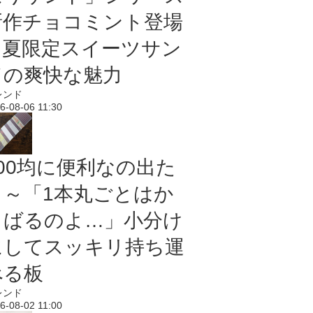
新作チョコミント登場
｜夏限定スイーツサン
ドの爽快な魅力
レンド
6-08-06 11:30
100均に便利なの出た
よ～「1本丸ごとはか
さばるのよ…」小分け
にしてスッキリ持ち運
べる板
レンド
6-08-02 11:00