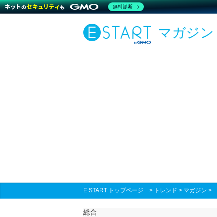
無料診断
マガジン
E START トップページ
>
トレンド
>
マガジン
総合