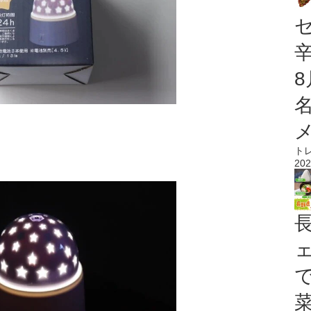
］
ト
202