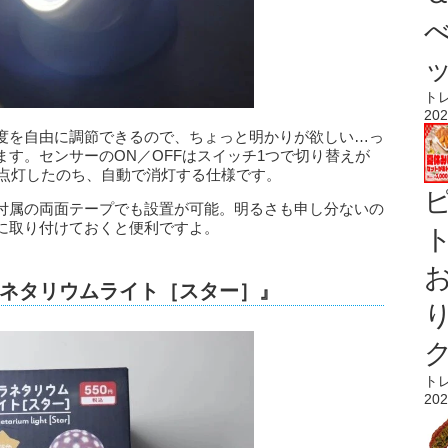
ト
202
度を自由に調節できるので、ちょっと明かりが欲しい…っ
す。センサーのON／OFFはスイッチ1つで切り替えが
秒点灯したのち、自動で消灯する仕様です。
付属の両面テープでも設置が可能。明るさも申し分ないの
に取り付けておくと便利ですよ。
ト
ネタリウムライト［スター］』
ト
202