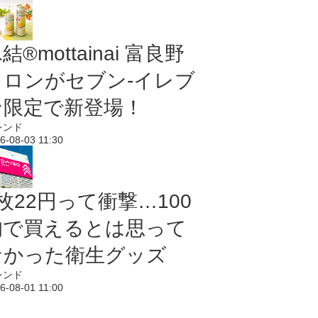
結®mottainai 富良野
メロンがセブン‐イレブ
ン限定で新登場！
レンド
6-08-03 11:30
枚22円って衝撃…100
均で買えるとは思って
なかった衛生グッズ
レンド
6-08-01 11:00