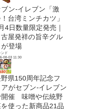
セブン-イレブン「激
辛！台湾ミンチカツ」
8月4日数量限定発売｜
名古屋発祥の旨辛グル
メが登場
レンド
6-08-03 11:30
長野県150周年記念フ
ェアがセブン-イレブン
で開催 味噌や伝統野
菜を使った新商品21品