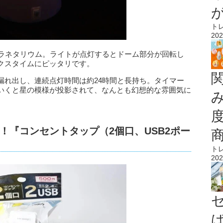
ト
202
プラネタリウム。ライトが点灯するとドーム部分が回転し
クスタイムにピッタリです。
漏れ出し、連続点灯時間は約24時間と長持ち。タイマー
いくと星の模様が投影されて、なんとも幻想的な雰囲気に
！『コンセントタップ（2個口、USB2ポー
ト
202