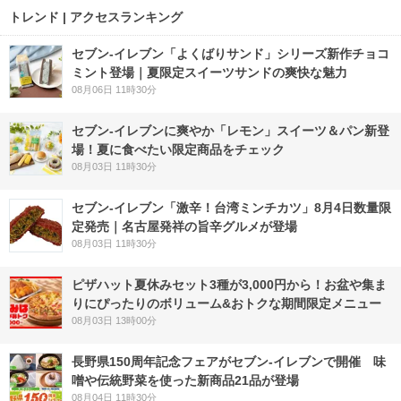
トレンド | アクセスランキング
セブン‐イレブン「よくばりサンド」シリーズ新作チョコ
ミント登場｜夏限定スイーツサンドの爽快な魅力
08月06日 11時30分
セブン‐イレブンに爽やか「レモン」スイーツ＆パン新登
場！夏に食べたい限定商品をチェック
08月03日 11時30分
セブン-イレブン「激辛！台湾ミンチカツ」8月4日数量限
定発売｜名古屋発祥の旨辛グルメが登場
08月03日 11時30分
ピザハット夏休みセット3種が3,000円から！お盆や集ま
りにぴったりのボリューム&おトクな期間限定メニュー
08月03日 13時00分
長野県150周年記念フェアがセブン-イレブンで開催 味
噌や伝統野菜を使った新商品21品が登場
08月04日 11時30分