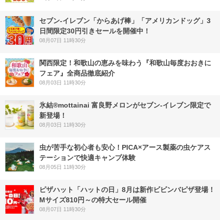
セブン‐イレブン「からあげ棒」「アメリカンドッグ」3
日間限定30円引きセールを開催中！
08月07日 11時30分
関西限定！和歌山の恵みを味わう『和歌山毎度おおきに
フェア』全商品徹底紹介
08月03日 11時30分
氷結®mottainai 富良野メロンがセブン‐イレブン限定で
新登場！
08月03日 11時30分
虫が苦手な初心者も安心！PICA×アース製薬の虫ケアス
テーションで快適キャンプ体験
08月05日 11時30分
ピザハット「ハットの日」8月は新作ビビンバピザ登場！
Mサイズ810円～の特大セール開催
08月07日 11時30分