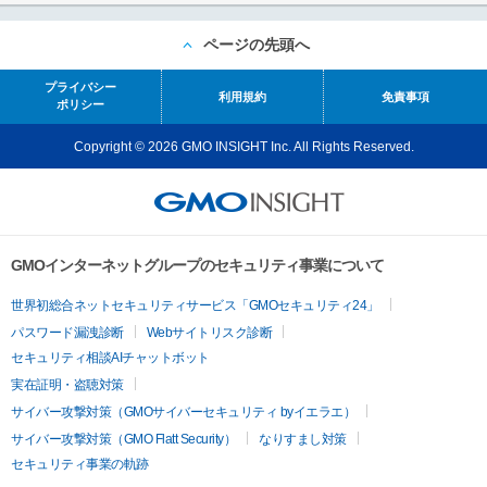
ページの先頭へ
プライバシー
利用規約
免責事項
ポリシー
Copyright © 2026 GMO INSIGHT Inc. All Rights Reserved.
GMOインターネットグループのセキュリティ事業について
世界初総合ネットセキュリティサービス「GMOセキュリティ24」
パスワード漏洩診断
Webサイトリスク診断
セキュリティ相談AIチャットボット
実在証明・盗聴対策
サイバー攻撃対策（GMOサイバーセキュリティ byイエラエ）
サイバー攻撃対策（GMO Flatt Security）
なりすまし対策
セキュリティ事業の軌跡