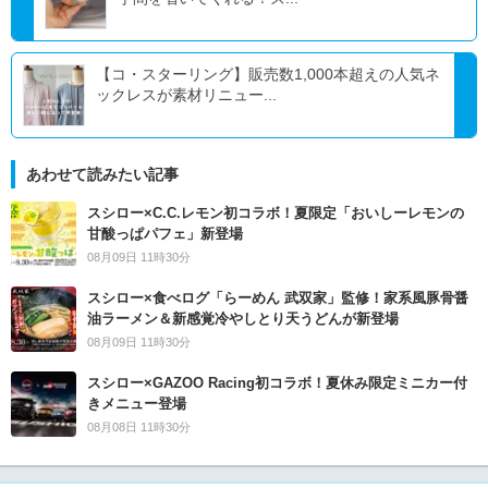
【コ・スターリング】販売数1,000本超えの人気ネ
ックレスが素材リニュー...
あわせて読みたい記事
スシロー×C.C.レモン初コラボ！夏限定「おいしーレモンの
甘酸っぱパフェ」新登場
08月09日 11時30分
スシロー×食べログ「らーめん 武双家」監修！家系風豚骨醤
油ラーメン＆新感覚冷やしとり天うどんが新登場
08月09日 11時30分
スシロー×GAZOO Racing初コラボ！夏休み限定ミニカー付
きメニュー登場
08月08日 11時30分