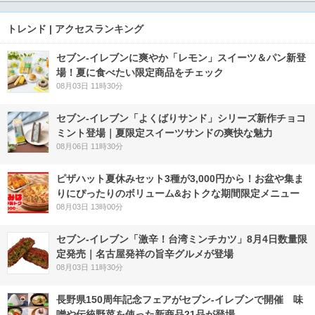
トレンド | アクセスランキング
セブン‐イレブンに爽やか「レモン」スイーツ＆パン新登
場！夏に食べたい限定商品をチェック
08月03日 11時30分
セブン‐イレブン「よくばりサンド」シリーズ新作チョコ
ミント登場｜夏限定スイーツサンドの爽快な魅力
08月06日 11時30分
ピザハット夏休みセット3種が3,000円から！お盆や集ま
りにぴったりのボリューム&おトクな期間限定メニュー
08月03日 13時00分
セブン-イレブン「激辛！台湾ミンチカツ」8月4日数量限
定発売｜名古屋発祥の旨辛グルメが登場
08月03日 11時30分
長野県150周年記念フェアがセブン-イレブンで開催 味
噌や伝統野菜を使った新商品21品が登場