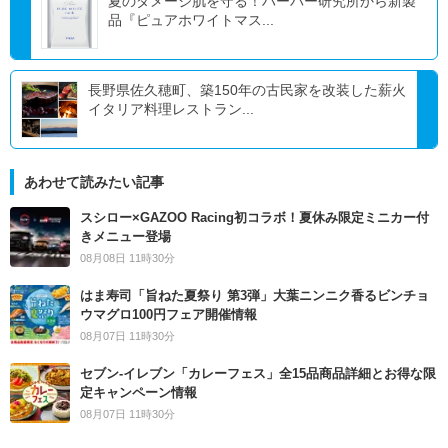
夏のダメージ肌を守る！ハーバー研究所から新製
品『ピュアホワイトマス...
長野県佐久穂町、築150年の古民家を改装した薪火
イタリア料理レストラン...
あわせて読みたい記事
スシロー×GAZOO Racing初コラボ！夏休み限定ミニカー付
きメニュー登場
08月08日 11時30分
はま寿司「旨ねた夏祭り 第3弾」大葉ニンニク香るビンチョ
ウマグロ100円フェア開催情報
08月07日 11時30分
セブン‐イレブン「カレーフェス」全15品商品詳細とお得な限
定キャンペーン情報
08月07日 11時30分