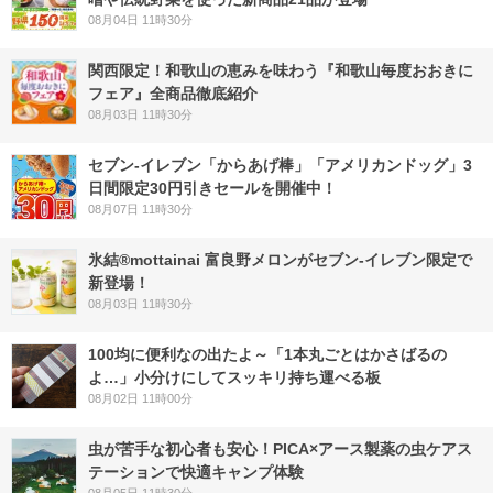
08月04日 11時30分
関西限定！和歌山の恵みを味わう『和歌山毎度おおきに
フェア』全商品徹底紹介
08月03日 11時30分
セブン‐イレブン「からあげ棒」「アメリカンドッグ」3
日間限定30円引きセールを開催中！
08月07日 11時30分
氷結®mottainai 富良野メロンがセブン‐イレブン限定で
新登場！
08月03日 11時30分
100均に便利なの出たよ～「1本丸ごとはかさばるの
よ…」小分けにしてスッキリ持ち運べる板
08月02日 11時00分
虫が苦手な初心者も安心！PICA×アース製薬の虫ケアス
テーションで快適キャンプ体験
08月05日 11時30分