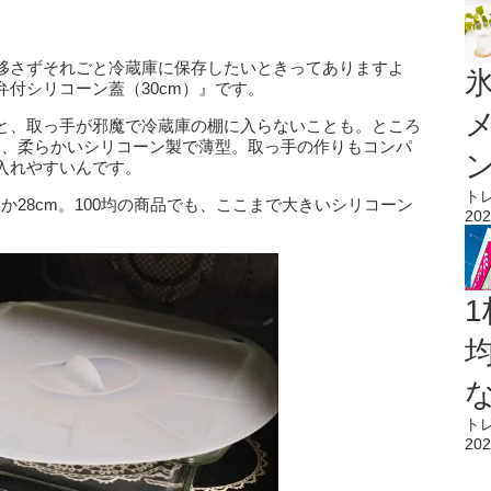
移さずそれごと冷蔵庫に保存したいときってありますよ
氷
付シリコーン蓋（30cm）』です。
と、取っ手が邪魔で冷蔵庫の棚に入らないことも。ところ
は、柔らかいシリコーン製で薄型。取っ手の作りもコンパ
入れやすいんです。
ト
か28cm。100均の商品でも、ここまで大きいシリコーン
202
1
ト
202