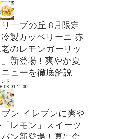
オリーブの丘 8月限定
「冷製カッペリーニ 赤
海老のレモンガーリッ
ク」新登場！爽やか夏
メニューを徹底解説
レンド
6-08-01 11:30
セブン‐イレブンに爽や
か「レモン」スイーツ
＆パン新登場！夏に食