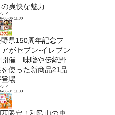
ドの爽快な魅力
レンド
6-08-06 11:30
長野県150周年記念フ
ェアがセブン-イレブン
で開催 味噌や伝統野
菜を使った新商品21品
が登場
レンド
6-08-04 11:30
関西限定！和歌山の恵