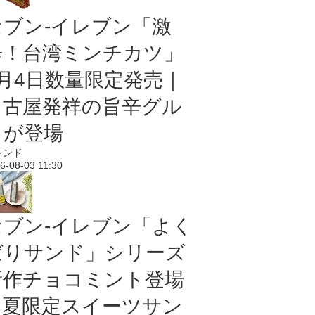
セブン-イレブン「激
辛！台湾ミンチカツ」
8月4日数量限定発売｜
名古屋発祥の旨辛グル
メが登場
レンド
6-08-03 11:30
セブン‐イレブン「よく
ばりサンド」シリーズ
新作チョコミント登場
｜夏限定スイーツサン