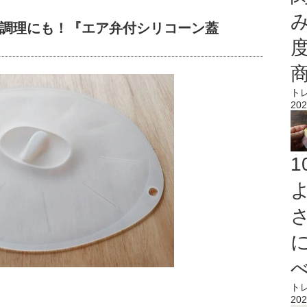
調理にも！『エア弁付シリコーン蓋
ト
202
）
ト
202