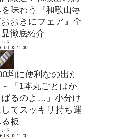
みを味わう『和歌山毎
度おおきにフェア』全
商品徹底紹介
レンド
6-08-03 11:30
100均に便利なの出た
よ～「1本丸ごとはか
さばるのよ…」小分け
にしてスッキリ持ち運
べる板
レンド
6-08-02 11:00