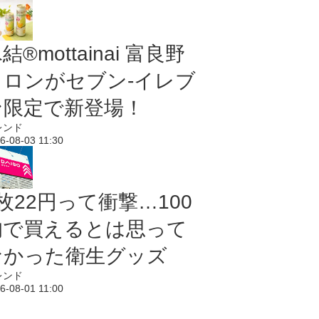
結®mottainai 富良野
メロンがセブン‐イレブ
ン限定で新登場！
レンド
6-08-03 11:30
枚22円って衝撃…100
均で買えるとは思って
なかった衛生グッズ
レンド
6-08-01 11:00