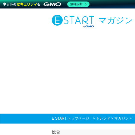
無料診断
マガジン
E START トップページ
>
トレンド
>
マガジン
総合