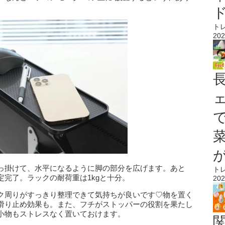
ト
202
っ掛けて、水平になるように脚の部分を広げます。あと
ト
完了。ラックの耐荷重は1kgと十分。
202
ク周りがすっきり整理できて気持ちが良いです♡物を置く
滑り止め効果も。また、フチがストッパーの役割を果たし
小物もストレスなく置いておけます。