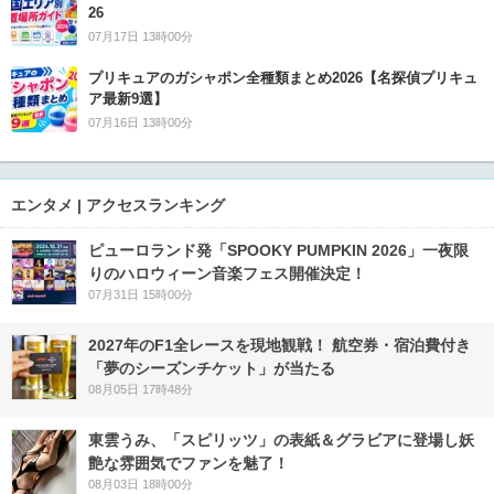
26
07月17日 13時00分
プリキュアのガシャポン全種類まとめ2026【名探偵プリキュ
ア最新9選】
07月16日 13時00分
エンタメ | アクセスランキング
ピューロランド発「SPOOKY PUMPKIN 2026」一夜限
りのハロウィーン音楽フェス開催決定！
07月31日 15時00分
2027年のF1全レースを現地観戦！ 航空券・宿泊費付き
「夢のシーズンチケット」が当たる
08月05日 17時48分
東雲うみ、「スピリッツ」の表紙＆グラビアに登場し妖
艶な雰囲気でファンを魅了！
08月03日 18時00分