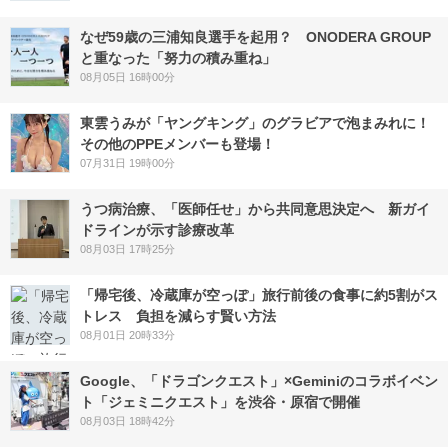
なぜ59歳の三浦知良選手を起用？ ONODERA GROUP
と重なった「努力の積み重ね」
08月05日 16時00分
東雲うみが「ヤングキング」のグラビアで泡まみれに！
その他のPPEメンバーも登場！
07月31日 19時00分
うつ病治療、「医師任せ」から共同意思決定へ 新ガイ
ドラインが示す診療改革
08月03日 17時25分
「帰宅後、冷蔵庫が空っぽ」旅行前後の食事に約5割がス
トレス 負担を減らす賢い方法
08月01日 20時33分
Google、「ドラゴンクエスト」×Geminiのコラボイベン
ト「ジェミニクエスト」を渋谷・原宿で開催
08月03日 18時42分