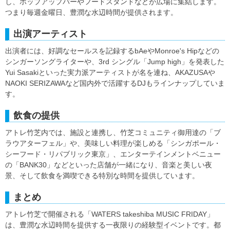
し、ポップアップバーやフードスタンドなどが広場に集結します。
つまり毎週金曜日、豊潤な水辺時間が提供されます。
出演アーティスト
出演者には、好調なセールスを記録するbAeやMonroe's Hipなどの
シンガーソングライターや、3rd シングル「Jump high」を発表した
Yui Sasakiといった実力派アーティストが名を連ね、AKAZUSAや
NAOKI SERIZAWAなど国内外で活躍するDJもラインナップしていま
す。
飲食の提供
アトレ竹芝内では、施設と連携し、竹芝コミュニティ御用達の「ブ
ラウアターフェル」や、美味しい料理が楽しめる「シンガポール・
シーフード・リパブリック東京」、エンターテインメントベニュー
の「BANK30」などといった店舗が一緒になり、音楽と美しい夜
景、そして飲食を満喫できる特別な時間を提供しています。
まとめ
アトレ竹芝で開催される「WATERS takeshiba MUSIC FRIDAY」
は、豊潤な水辺時間を提供する一夜限りの経験型イベントです。都