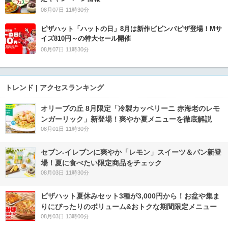
08月07日 11時30分
ピザハット「ハットの日」8月は新作ビビンバピザ登場！Mサ
イズ810円～の特大セール開催
08月07日 11時30分
トレンド | アクセスランキング
オリーブの丘 8月限定「冷製カッペリーニ 赤海老のレモ
ンガーリック」新登場！爽やか夏メニューを徹底解説
08月01日 11時30分
セブン‐イレブンに爽やか「レモン」スイーツ＆パン新登
場！夏に食べたい限定商品をチェック
08月03日 11時30分
ピザハット夏休みセット3種が3,000円から！お盆や集ま
りにぴったりのボリューム&おトクな期間限定メニュー
08月03日 13時00分