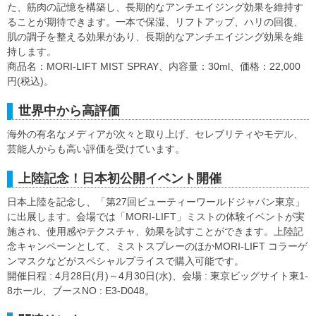
た、筋肉の記憶を構築し、長期的なアンチエイジング効果を維持す
ることが期待できます。一本で保湿、リフトアップ、ハリの回復、
肌の調子を整える効果があり、長期的なアンチエイジング効果を維
持します。
商品名：MORI-LIFT MIST SPRAY、内容量：30ml、価格：22,000
円(税込)。
世界中から高評価
海外の有名なメディアが次々と取り上げ、セレブリティやモデル、
芸能人からも高い評価を受けています。
上陸記念！日本初公開イベント開催
日本上陸を記念し、「第27回ビューティーワールドジャパン東京」
に出展します。会場では「MORI-LIFT」ミストの体験イベントが実
施され、使用感やテクスチャ、効果を試すことができます。上陸記
念キャンペーンとして、ミストスプレーのほかMORI-LIFT コラーゲ
ンマスクなどがスペシャルプライスで購入可能です。
開催日程 : 4月28日(月)～4月30日(水)、会場 : 東京ビッグサイト東1-
8ホール、ブースNO : E3-D048。