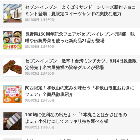
セブン‐イレブン「よくばりサンド」シリーズ新作チョコ
ミント登場｜夏限定スイーツサンドの爽快な魅力
08月06日 11時30分
長野県150周年記念フェアがセブン-イレブンで開催 味
噌や伝統野菜を使った新商品21品が登場
08月04日 11時30分
セブン-イレブン「激辛！台湾ミンチカツ」8月4日数量限
定発売｜名古屋発祥の旨辛グルメが登場
08月03日 11時30分
関西限定！和歌山の恵みを味わう『和歌山毎度おおきに
フェア』全商品徹底紹介
08月03日 11時30分
100均に便利なの出たよ～「1本丸ごとはかさばるの
よ…」小分けにしてスッキリ持ち運べる板
08月02日 11時00分