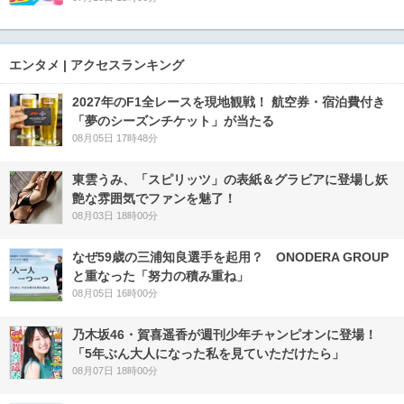
エンタメ | アクセスランキング
2027年のF1全レースを現地観戦！ 航空券・宿泊費付き
「夢のシーズンチケット」が当たる
08月05日 17時48分
東雲うみ、「スピリッツ」の表紙＆グラビアに登場し妖
艶な雰囲気でファンを魅了！
08月03日 18時00分
なぜ59歳の三浦知良選手を起用？ ONODERA GROUP
と重なった「努力の積み重ね」
08月05日 16時00分
乃木坂46・賀喜遥香が週刊少年チャンピオンに登場！
「5年ぶん大人になった私を見ていただけたら」
08月07日 18時00分