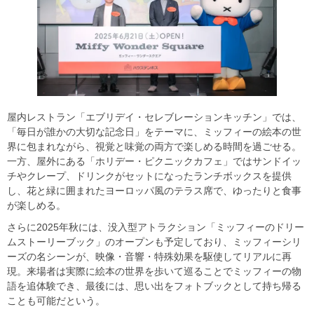
屋内レストラン「エブリデイ・セレブレーションキッチン」では、
「毎日が誰かの大切な記念日」をテーマに、ミッフィーの絵本の世
界に包まれながら、視覚と味覚の両方で楽しめる時間を過ごせる。
一方、屋外にある「ホリデー・ピクニックカフェ」ではサンドイッ
チやクレープ、ドリンクがセットになったランチボックスを提供
し、花と緑に囲まれたヨーロッパ風のテラス席で、ゆったりと食事
が楽しめる。
さらに2025年秋には、没入型アトラクション「ミッフィーのドリー
ムストーリーブック」のオープンも予定しており、ミッフィーシリ
ーズの名シーンが、映像・音響・特殊効果を駆使してリアルに再
現。来場者は実際に絵本の世界を歩いて巡ることでミッフィーの物
語を追体験でき、最後には、思い出をフォトブックとして持ち帰る
ことも可能だという。