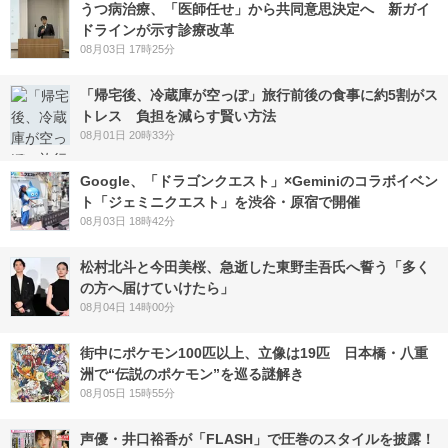
うつ病治療、「医師任せ」から共同意思決定へ 新ガイ
ドラインが示す診療改革
08月03日 17時25分
「帰宅後、冷蔵庫が空っぽ」旅行前後の食事に約5割がス
トレス 負担を減らす賢い方法
08月01日 20時33分
Google、「ドラゴンクエスト」×Geminiのコラボイベン
ト「ジェミニクエスト」を渋谷・原宿で開催
08月03日 18時42分
松村北斗と今田美桜、急逝した東野圭吾氏へ誓う「多く
の方へ届けていけたら」
08月04日 14時00分
街中にポケモン100匹以上、立像は19匹 日本橋・八重
洲で“伝説のポケモン”を巡る謎解き
08月05日 15時55分
声優・井口裕香が「FLASH」で圧巻のスタイルを披露！