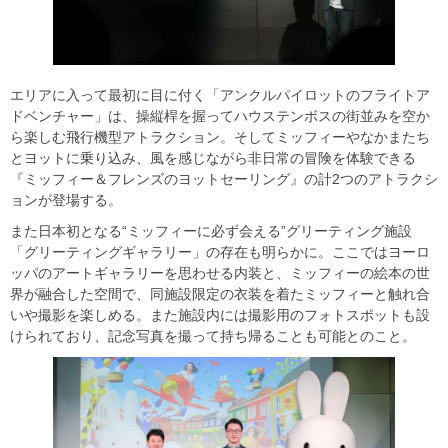
エリアに入って最初に目に付く「アンクルパイロットのフライトア
ドベンチャー」は、操縦桿を握ってハウステンボスの街並みを空か
ら楽しむ飛行機型アトラクション。そしてミッフィーやなかまたち
とヨットに乗り込み、風を感じながら非日常の冒険を体験できる
『ミッフィー＆フレンズのヨットセーリング』の計2つのアトラクシ
ョンが登場する。
また日本初となる“ミッフィーに必ず会える”グリーティング施設
「グリーティングギャラリー」の存在も明らかに。ここではヨーロ
ッパのアートギャラリーを思わせる内装と、ミッフィーの絵本の世
界が融合した空間で、同施設限定の衣装を着たミッフィーと触れ合
いや撮影を楽しめる。また施設内には撮影用のフォトスポットも設
けられており、記念写真を撮って持ち帰ることも可能とのこと。