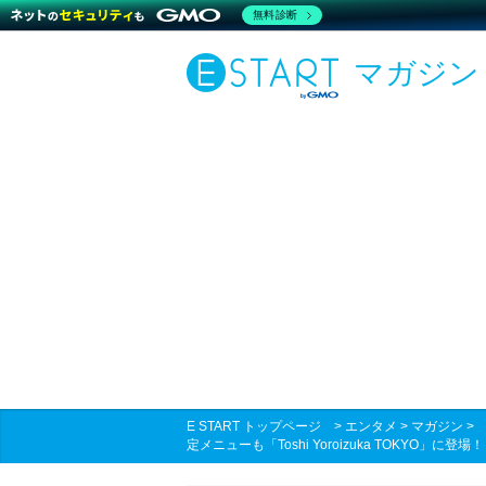
無料診断
マガジン
E START トップページ
>
エンタメ
>
マガジン
定メニューも「Toshi Yoroizuka TOKYO」に登場！