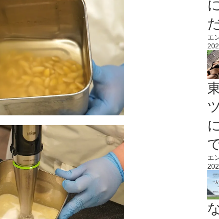
エ
202
エ
202