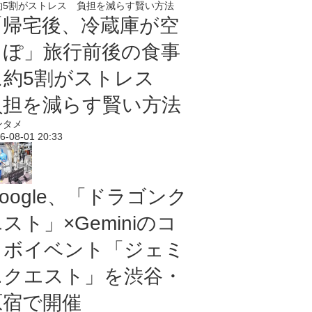
「帰宅後、冷蔵庫が空
っぽ」旅行前後の食事
に約5割がストレス
負担を減らす賢い方法
ンタメ
6-08-01 20:33
oogle、「ドラゴンク
スト」×Geminiのコ
ラボイベント「ジェミ
ニクエスト」を渋谷・
原宿で開催