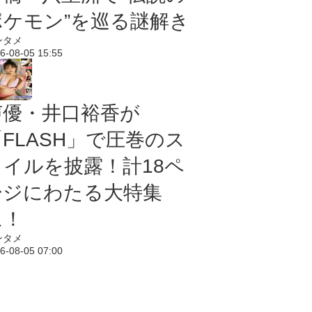
ポケモン”を巡る謎解き
ンタメ
6-08-05 15:55
声優・井口裕香が
「FLASH」で圧巻のス
タイルを披露！計18ペ
ージにわたる大特集
に！
ンタメ
6-08-05 07:00