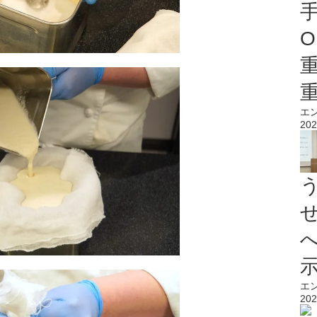
O
エ
202
エ
202