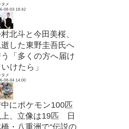
ンタメ
6-08-03 18:42
松村北斗と今田美桜、
急逝した東野圭吾氏へ
誓う「多くの方へ届け
ていけたら」
ンタメ
6-08-04 14:00
街中にポケモン100匹
以上、立像は19匹 日
本橋・八重洲で“伝説の