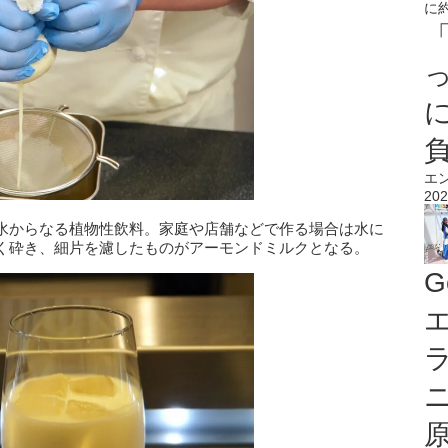
エ
202
水からなる植物性飲料。家庭や店舗などで作る場合は水に
く砕き、細片を濾したものがアーモンドミルクとなる。
G
エ