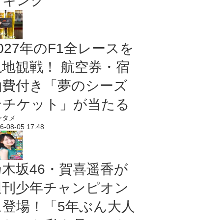
ンキング
027年のF1全レースを
現地観戦！ 航空券・宿
泊費付き「夢のシーズ
ンチケット」が当たる
ンタメ
6-08-05 17:48
乃木坂46・賀喜遥香が
週刊少年チャンピオン
に登場！「5年ぶん大人