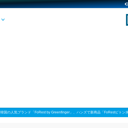
>
韓国の人気ブランド「FoRest by Greenfinger」、ハンズで新商品「FoRestピト