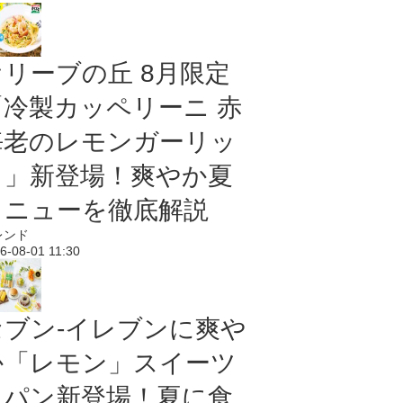
オリーブの丘 8月限定
「冷製カッペリーニ 赤
海老のレモンガーリッ
ク」新登場！爽やか夏
メニューを徹底解説
レンド
6-08-01 11:30
セブン‐イレブンに爽や
か「レモン」スイーツ
＆パン新登場！夏に食