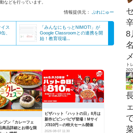
活動などを行っています。
情報提供元：
ぷれにゅー
ウイス
「みんなにもっとNIMOT!」が
D缶、
Google Classroomとの連携を開
始！教育現場...
ト
202
ピザハット「ハットの日」8月は
新作ビビンバピザ登場！Mサイ
イレブン「カレーフェ
ズ810円～の特大セール開催
5品商品詳細とお得な限
2026-08-07 11:30