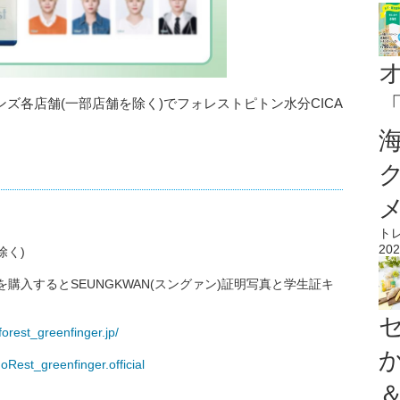
、全国のハンズ各店舗(一部店舗を除く)でフォレストピトン水分CICA
ト
202
除く)
購入するとSEUNGKWAN(スングァン)証明写真と学生証キ
orest_greenfinger.jp/
Rest_greenfinger.official