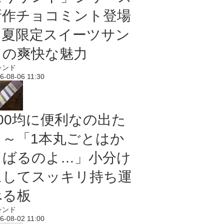
新作チョコミント登場
｜夏限定スイーツサン
ドの爽快な魅力
レンド
6-08-06 11:30
100均に便利なの出た
よ～「1本丸ごとはか
さばるのよ…」小分け
にしてスッキリ持ち運
べる板
レンド
6-08-02 11:00