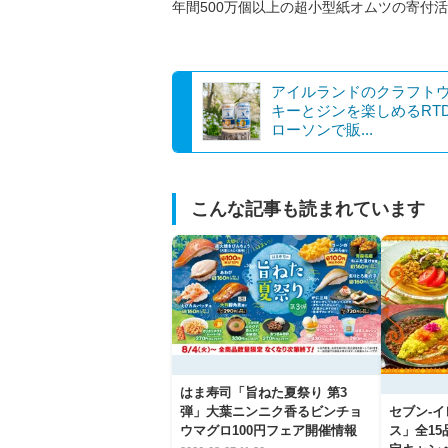
年間500万個以上の超小型紙オムツの寄付
アイルランドのクラフト
キーとジンを楽しめるRT
ローソンで販...
こんな記事も読まれています
はま寿司「旨ねた夏祭り 第3
弾」大葉ニンニク香るビンチョ
セブン‐
ウマグロ100円フェア開催情報
ス」全1