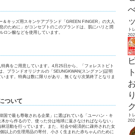
国のベビー＆キッズ用スキンケアブランド「GREEN FINGER」の大人
あなたの休息のために」がコンセプトのこのブランドは、肌にハリと潤
ト
アルロン酸などを使用しています。
202
特典をご用意しています。4月25日から、「フォレストピト
ト
、ブランドオリジナルの「SEUNGKWAN(スングァン)証明
ています。特典は数に限りがあり、無くなり次第終了となりま
er」について
ト
、20年連続「韓国で最も尊敬される企業」に選ばれている「ユーハン・キ
202
は木から作るので、使った分は地球に返さなければならない」
植林活動を行っています。また、社会や経済的に疎外された女
万個以上の生理用品の寄付、小さく生まれた赤ちゃんのために