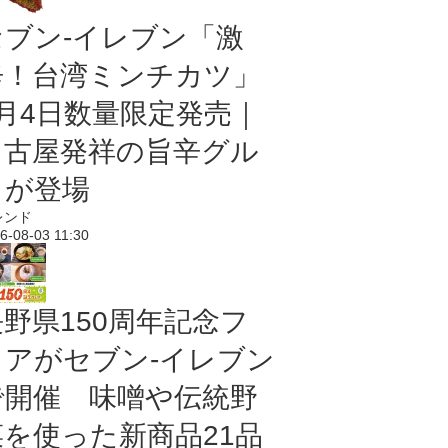
セブン-イレブン「激
辛！台湾ミンチカツ」
8月4日数量限定発売｜
名古屋発祥の旨辛グル
メが登場
レンド
6-08-03 11:30
長野県150周年記念フ
ェアがセブン-イレブン
で開催 味噌や伝統野
菜を使った新商品21品