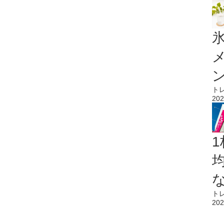
氷
ト
202
1
ト
202