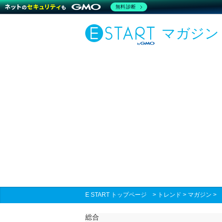
無料診断
マガジン
E START トップページ
>
トレンド
>
マガジン
総合