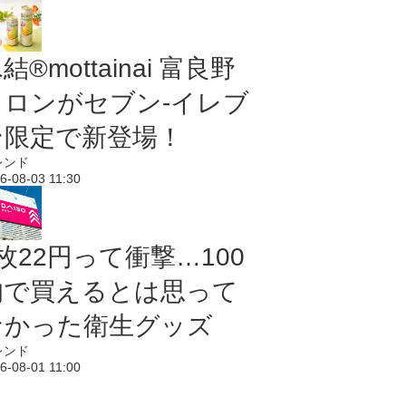
結®mottainai 富良野
メロンがセブン‐イレブ
ン限定で新登場！
レンド
6-08-03 11:30
枚22円って衝撃…100
均で買えるとは思って
なかった衛生グッズ
レンド
6-08-01 11:00