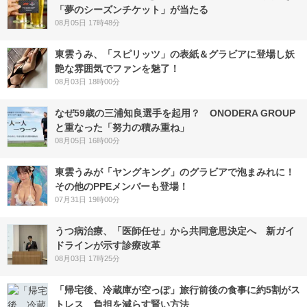
「夢のシーズンチケット」が当たる
08月05日 17時48分
東雲うみ、「スピリッツ」の表紙＆グラビアに登場し妖
艶な雰囲気でファンを魅了！
08月03日 18時00分
なぜ59歳の三浦知良選手を起用？ ONODERA GROUP
と重なった「努力の積み重ね」
08月05日 16時00分
東雲うみが「ヤングキング」のグラビアで泡まみれに！
その他のPPEメンバーも登場！
07月31日 19時00分
うつ病治療、「医師任せ」から共同意思決定へ 新ガイ
ドラインが示す診療改革
08月03日 17時25分
「帰宅後、冷蔵庫が空っぽ」旅行前後の食事に約5割がス
トレス 負担を減らす賢い方法