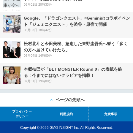
08月01日 20時33分
Google、「ドラゴンクエスト」×Geminiのコラボイベン
ト「ジェミニクエスト」を渋谷・原宿で開催
08月03日 18時42分
松村北斗と今田美桜、急逝した東野圭吾氏へ誓う「多く
の方へ届けていけたら」
08月04日 14時00分
本郷柚巴が「BLT MONSTER Round 9」の表紙を飾
る！今までにはないグラビアを掲載！
07月31日 19時00分
ページの先頭へ
プライバシー
利用規約
免責事項
ポリシー
Copyright © 2026 GMO INSIGHT Inc. All Rights Reserved.