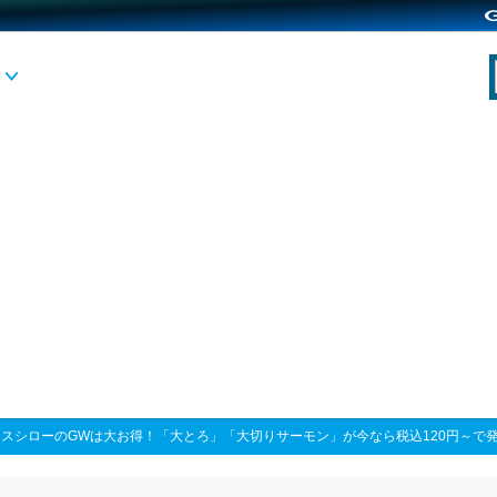
>
スシローのGWは大お得！「大とろ」「大切りサーモン」が今なら税込120円～で