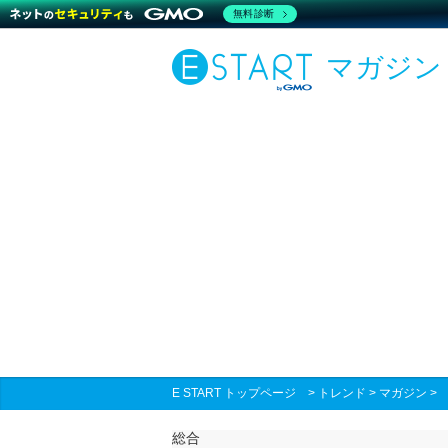
無料診断
マガジン
E START トップページ
>
トレンド
>
マガジン
総合