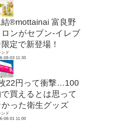
結®mottainai 富良野
メロンがセブン‐イレブ
ン限定で新登場！
レンド
6-08-03 11:30
枚22円って衝撃…100
均で買えるとは思って
なかった衛生グッズ
レンド
6-08-01 11:00