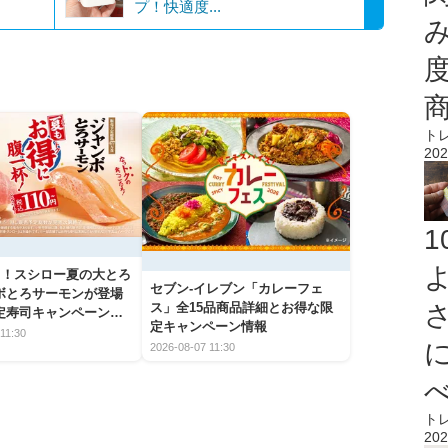
プ！快適度...
ト
202
から！スシロー夏の大とろ
セブン‐イレブン「カレーフェ
ボとろサーモンが登場
ス」全15品商品詳細とお得な限
定寿司キャンペーンま
定キャンペーン情報
11:30
2026-08-07 11:30
ト
202