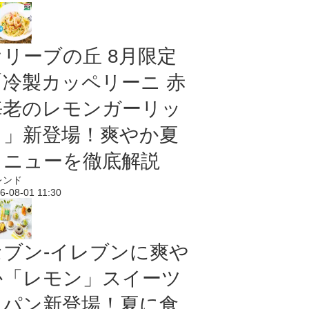
オリーブの丘 8月限定
「冷製カッペリーニ 赤
海老のレモンガーリッ
ク」新登場！爽やか夏
メニューを徹底解説
レンド
6-08-01 11:30
セブン‐イレブンに爽や
か「レモン」スイーツ
＆パン新登場！夏に食