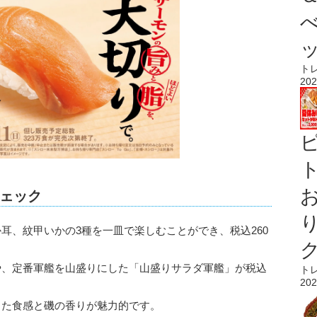
ト
202
ト
ェック
耳、紋甲いかの3種を一皿で楽しむことができ、税込260
や、定番軍艦を山盛りにした「山盛りサラダ軍艦」が税込
ト
202
した食感と磯の香りが魅力的です。