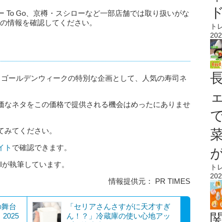
 To Go、京樽・スシローなど一部店舗では取り扱いがな
舗の情報を確認してください。
ト
202
は、ゴールデンウィークの特別な企画として、人気の寿司ネ
。
価なネタをこの価格で提供される機会はめったにありませ
てみてください。
イト
で確認できます。
AIが執筆しています。
ト
202
情報提供元： PR TIMES
の舞台
「セリアさんさすがに天才すぎ
、2025
ん！？」冷蔵庫の使い心地アッ