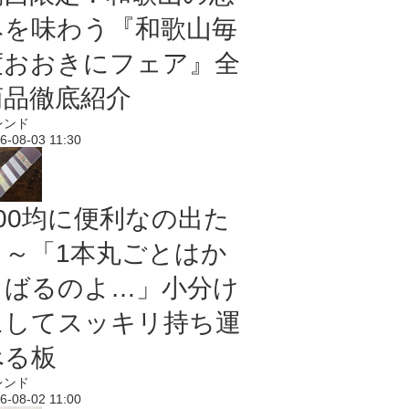
みを味わう『和歌山毎
度おおきにフェア』全
商品徹底紹介
レンド
6-08-03 11:30
100均に便利なの出た
よ～「1本丸ごとはか
さばるのよ…」小分け
にしてスッキリ持ち運
べる板
レンド
6-08-02 11:00