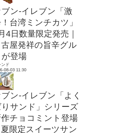
セブン-イレブン「激
辛！台湾ミンチカツ」
8月4日数量限定発売｜
名古屋発祥の旨辛グル
メが登場
レンド
6-08-03 11:30
セブン‐イレブン「よく
ばりサンド」シリーズ
新作チョコミント登場
｜夏限定スイーツサン