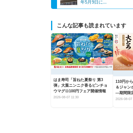
年5月9日に...
こんな記事も読まれています
はま寿司「旨ねた夏祭り 第3
110円
弾」大葉ニンニク香るビンチョ
＆ジャン
ウマグロ100円フェア開催情報
―期間限
2026-08-07 11:30
とめ
2026-08-07 