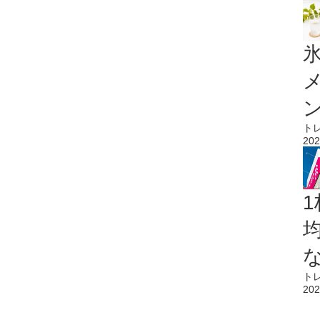
氷
ト
202
1
ト
202