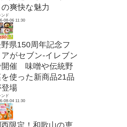
ドの爽快な魅力
レンド
6-08-06 11:30
長野県150周年記念フ
ェアがセブン-イレブン
で開催 味噌や伝統野
菜を使った新商品21品
が登場
レンド
6-08-04 11:30
関西限定！和歌山の恵