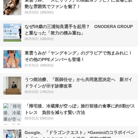
艶な雰囲気でファンを魅了！
08月03日 18時00分
なぜ59歳の三浦知良選手を起用？ ONODERA GROUP
と重なった「努力の積み重ね」
08月05日 16時00分
東雲うみが「ヤングキング」のグラビアで泡まみれに！
その他のPPEメンバーも登場！
07月31日 19時00分
うつ病治療、「医師任せ」から共同意思決定へ 新ガイ
ドラインが示す診療改革
08月03日 17時25分
「帰宅後、冷蔵庫が空っぽ」旅行前後の食事に約5割がス
トレス 負担を減らす賢い方法
08月01日 20時33分
Google、「ドラゴンクエスト」×Geminiのコラボイベン