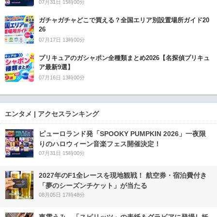
07月31日 15時00分
ガチャガチャどこで買える？全国エリア別設置場所ガイド20
26
07月17日 13時00分
プリキュアのガシャポン全種類まとめ2026【名探偵プリキュ
ア最新9選】
07月16日 13時00分
エンタメ | アクセスランキング
ピューロランド発「SPOOKY PUMPKIN 2026」一夜限
りのハロウィーン音楽フェス開催決定！
07月31日 15時00分
2027年のF1全レースを現地観戦！ 航空券・宿泊費付き
「夢のシーズンチケット」が当たる
08月05日 17時48分
東雲うみ、「スピリッツ」の表紙＆グラビアに登場し妖