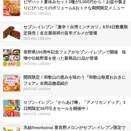
ピザハット夏休みセット3種が3,000円から！お盆や集ま
りにぴったりのボリューム&おトクな期間限定メニュー
08月03日 13時00分
セブン-イレブン「激辛！台湾ミンチカツ」8月4日数量限
定発売｜名古屋発祥の旨辛グルメが登場
08月03日 11時30分
長野県150周年記念フェアがセブン-イレブンで開催 味
噌や伝統野菜を使った新商品21品が登場
08月04日 11時30分
関西限定！和歌山の恵みを味わう『和歌山毎度おおきに
フェア』全商品徹底紹介
08月03日 11時30分
セブン‐イレブン「からあげ棒」「アメリカンドッグ」3
日間限定30円引きセールを開催中！
08月07日 11時30分
氷結®mottainai 富良野メロンがセブン‐イレブン限定で