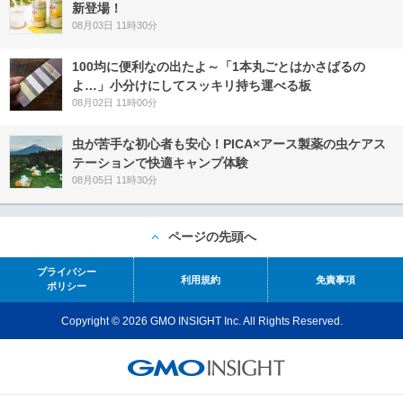
新登場！
08月03日 11時30分
100均に便利なの出たよ～「1本丸ごとはかさばるの
よ…」小分けにしてスッキリ持ち運べる板
08月02日 11時00分
虫が苦手な初心者も安心！PICA×アース製薬の虫ケアス
テーションで快適キャンプ体験
08月05日 11時30分
ページの先頭へ
プライバシー
利用規約
免責事項
ポリシー
Copyright © 2026 GMO INSIGHT Inc. All Rights Reserved.