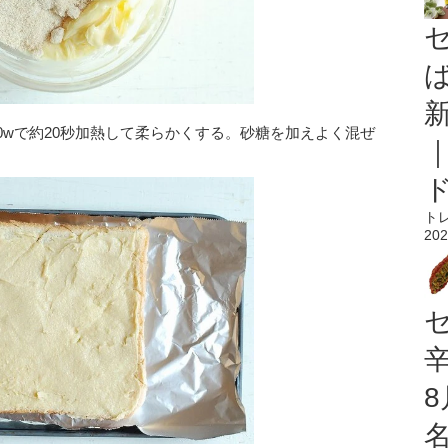
0wで約20秒加熱して柔らかくする。砂糖を加えよく混ぜ
ト
202