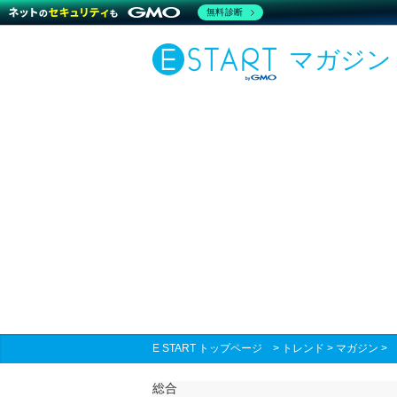
無料診断
マガジン
E START トップページ
>
トレンド
>
マガジン
総合