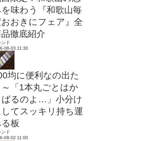
みを味わう『和歌山毎
度おおきにフェア』全
商品徹底紹介
レンド
6-08-03 11:30
100均に便利なの出た
よ～「1本丸ごとはか
さばるのよ…」小分け
にしてスッキリ持ち運
べる板
レンド
6-08-02 11:00