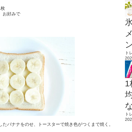
1枚
 お好みで
氷
ト
202
1
ト
202
したバナナをのせ、トースターで焼き色がつくまで焼く。