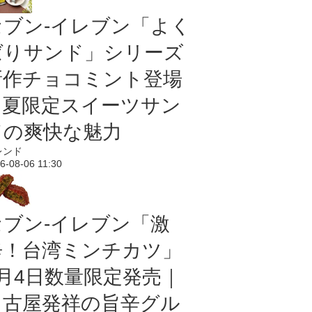
セブン‐イレブン「よく
ばりサンド」シリーズ
新作チョコミント登場
｜夏限定スイーツサン
ドの爽快な魅力
レンド
6-08-06 11:30
セブン-イレブン「激
辛！台湾ミンチカツ」
8月4日数量限定発売｜
名古屋発祥の旨辛グル