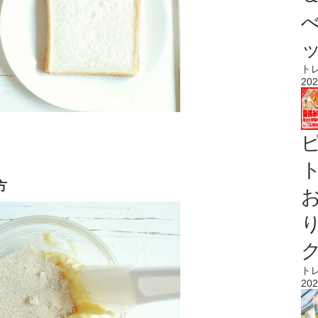
ト
202
ト
方
ト
202