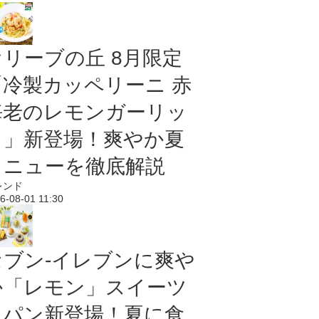
オリーブの丘 8月限定
「冷製カッペリーニ 赤
海老のレモンガーリッ
ク」新登場！爽やか夏
メニューを徹底解説
レンド
6-08-01 11:30
セブン‐イレブンに爽や
か「レモン」スイーツ
＆パン新登場！夏に食