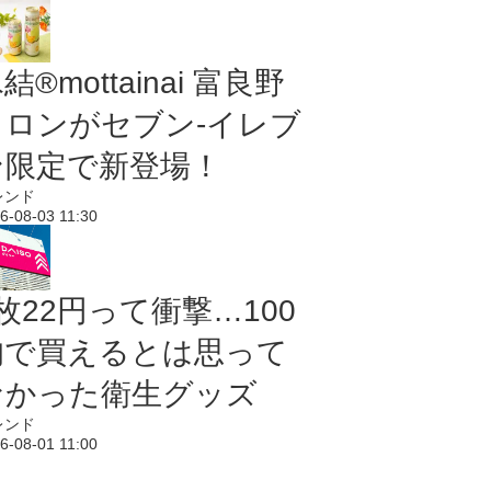
結®mottainai 富良野
メロンがセブン‐イレブ
ン限定で新登場！
レンド
6-08-03 11:30
枚22円って衝撃…100
均で買えるとは思って
なかった衛生グッズ
レンド
6-08-01 11:00