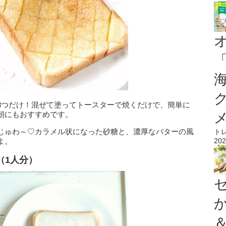
3つだけ！混ぜて塗ってトースターで焼くだけで、簡単に
朝にもおすすめです。
じゅわ～♡カラメル状になった砂糖と、濃厚なバターの風
ト
よ。
202
（1人分）