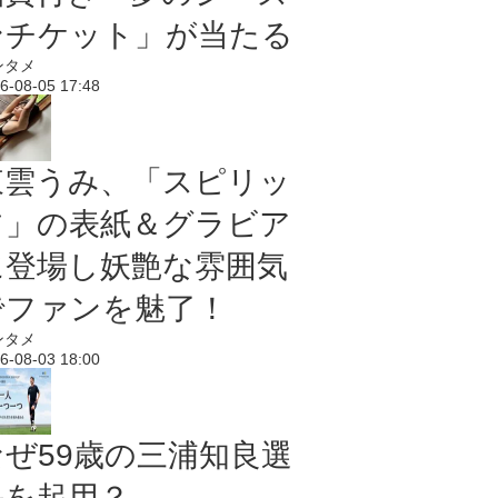
ンチケット」が当たる
ンタメ
6-08-05 17:48
東雲うみ、「スピリッ
ツ」の表紙＆グラビア
に登場し妖艶な雰囲気
でファンを魅了！
ンタメ
6-08-03 18:00
なぜ59歳の三浦知良選
手を起用？