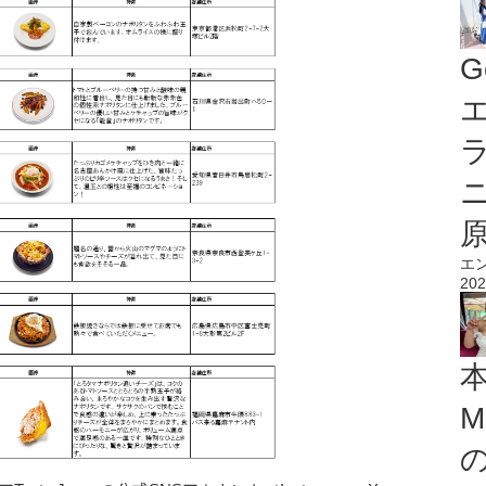
G
エ
エ
202
M