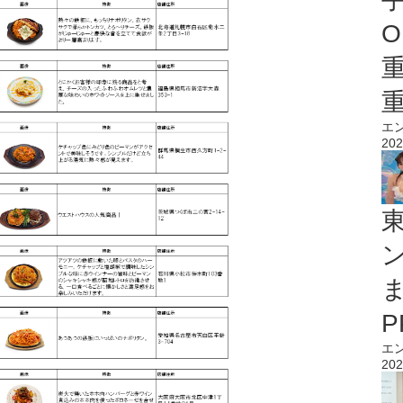
O
エ
202
エ
202