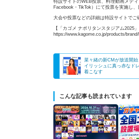
特設サイトのWEB投票、料理動画メディアTas
Facebook・TikTok）にて投票を実施
大会や投票などの詳細は特設サイトでご
【「カゴメ ナポリタンスタジアム2025
https://www.kagome.co.jp/products/brand
菜々緒の新CMが放送開始
イリッシュに真っ赤なド
着こなす
こんな記事も読まれています