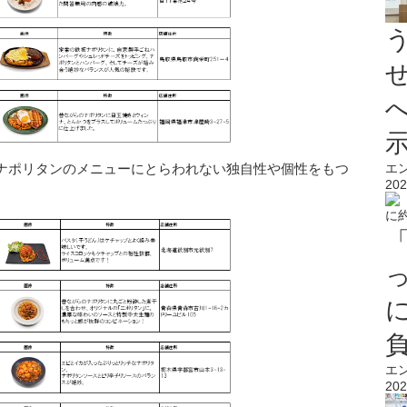
エ
ナポリタンのメニューにとらわれない独自性や個性をもつ
202
エ
202