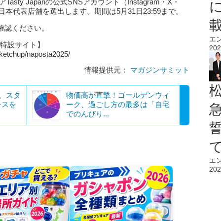
ty Japanの公式SNSアカウント（Instagram・X・
し、日本代表店舗を選出します。期間は5月31日23:59まで。
確認ください。
エ
」特設サイト】
202
/ketchup/naposta2025/
情報提供元：
マガジンサミット
、スタ
物価高が直撃！ゴールデンウィ
レスを
ーク、過ごし方の最多は「自宅
でのんびり...
エ
202