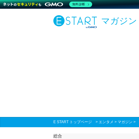
無料診断
マガジン
E START トップページ
>
エンタメ
>
マガジン
総合