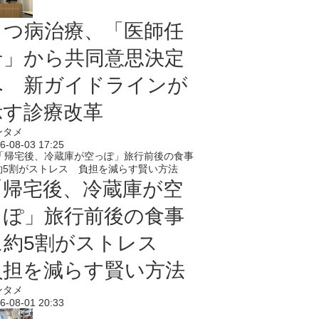
うつ病治療、「医師任
せ」から共同意思決定
へ 新ガイドラインが
示す診療改革
ンタメ
6-08-03 17:25
「帰宅後、冷蔵庫が空
っぽ」旅行前後の食事
に約5割がストレス
負担を減らす賢い方法
ンタメ
6-08-01 20:33