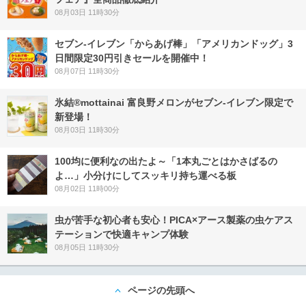
08月03日 11時30分
セブン‐イレブン「からあげ棒」「アメリカンドッグ」3
日間限定30円引きセールを開催中！
08月07日 11時30分
氷結®mottainai 富良野メロンがセブン‐イレブン限定で
新登場！
08月03日 11時30分
100均に便利なの出たよ～「1本丸ごとはかさばるの
よ…」小分けにしてスッキリ持ち運べる板
08月02日 11時00分
虫が苦手な初心者も安心！PICA×アース製薬の虫ケアス
テーションで快適キャンプ体験
08月05日 11時30分
ページの先頭へ