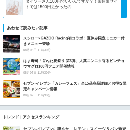
ダイソーさん100円でいいんですか？！某通販サイ
トでは1500円近かったの...
あわせて読みたい記事
スシロー×GAZOO Racing初コラボ！夏休み限定ミニカー付
きメニュー登場
08月08日 11時30分
はま寿司「旨ねた夏祭り 第3弾」大葉ニンニク香るビンチョ
ウマグロ100円フェア開催情報
08月07日 11時30分
セブン‐イレブン「カレーフェス」全15品商品詳細とお得な限
定キャンペーン情報
08月07日 11時30分
トレンド | アクセスランキング
セブン‐イレブンに爽やか「レモン」スイーツ＆パン新登