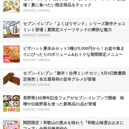
場！夏に食べたい限定商品をチェック
08月03日 11時30分
セブン‐イレブン「よくばりサンド」シリーズ新作チョコ
ミント登場｜夏限定スイーツサンドの爽快な魅力
08月06日 11時30分
ピザハット夏休みセット3種が3,000円から！お盆や集ま
りにぴったりのボリューム&おトクな期間限定メニュー
08月03日 13時00分
セブン-イレブン「激辛！台湾ミンチカツ」8月4日数量限
定発売｜名古屋発祥の旨辛グルメが登場
08月03日 11時30分
長野県150周年記念フェアがセブン-イレブンで開催 味
噌や伝統野菜を使った新商品21品が登場
08月04日 11時30分
関西限定！和歌山の恵みを味わう『和歌山毎度おおきに
フェア』全商品徹底紹介