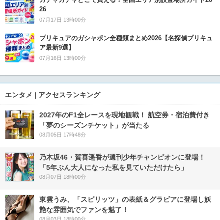
26
07月17日 13時00分
プリキュアのガシャポン全種類まとめ2026【名探偵プリキュ
ア最新9選】
07月16日 13時00分
エンタメ | アクセスランキング
2027年のF1全レースを現地観戦！ 航空券・宿泊費付き
「夢のシーズンチケット」が当たる
08月05日 17時48分
乃木坂46・賀喜遥香が週刊少年チャンピオンに登場！
「5年ぶん大人になった私を見ていただけたら」
08月07日 18時00分
東雲うみ、「スピリッツ」の表紙＆グラビアに登場し妖
艶な雰囲気でファンを魅了！
08月03日 18時00分