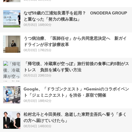
なぜ59歳の三浦知良選手を起用？ ONODERA GROUP
と重なった「努力の積み重ね」
08月05日 16時00分
うつ病治療、「医師任せ」から共同意思決定へ 新ガイ
ドラインが示す診療改革
08月03日 17時25分
「帰宅後、冷蔵庫が空っぽ」旅行前後の食事に約5割がス
トレス 負担を減らす賢い方法
08月01日 20時33分
Google、「ドラゴンクエスト」×Geminiのコラボイベン
ト「ジェミニクエスト」を渋谷・原宿で開催
08月03日 18時42分
松村北斗と今田美桜、急逝した東野圭吾氏へ誓う「多く
の方へ届けていけたら」
08月04日 14時00分