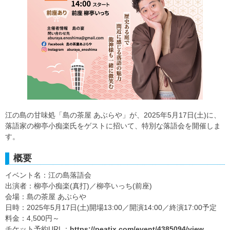
江の島の甘味処「島の茶屋 あぶらや」が、2025年5月17日(土)に、
落語家の柳亭小痴楽氏をゲストに招いて、特別な落語会を開催しま
す。
概要
イベント名：江の島落語会
出演者：柳亭小痴楽(真打)／柳亭いっち(前座)
会場：島の茶屋 あぶらや
日時：2025年5月17日(土)開場13:00／開演14:00／終演17:00予定
料金：4,500円～
チケット予約URL：
https://peatix.com/event/4385094/view