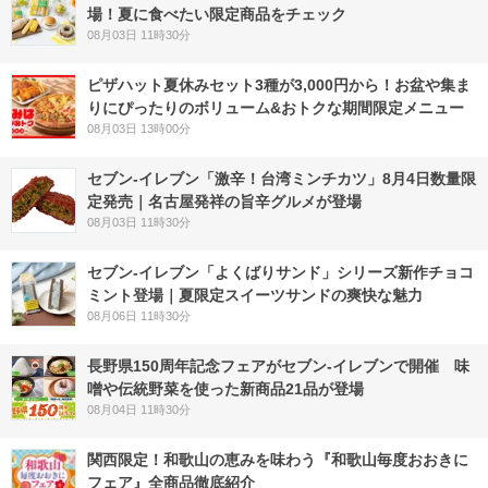
場！夏に食べたい限定商品をチェック
08月03日 11時30分
ピザハット夏休みセット3種が3,000円から！お盆や集ま
りにぴったりのボリューム&おトクな期間限定メニュー
08月03日 13時00分
セブン-イレブン「激辛！台湾ミンチカツ」8月4日数量限
定発売｜名古屋発祥の旨辛グルメが登場
08月03日 11時30分
セブン‐イレブン「よくばりサンド」シリーズ新作チョコ
ミント登場｜夏限定スイーツサンドの爽快な魅力
08月06日 11時30分
長野県150周年記念フェアがセブン-イレブンで開催 味
噌や伝統野菜を使った新商品21品が登場
08月04日 11時30分
関西限定！和歌山の恵みを味わう『和歌山毎度おおきに
フェア』全商品徹底紹介