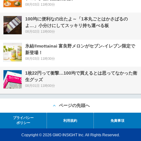
08月03日 11時30分
100均に便利なの出たよ～「1本丸ごとはかさばるの
よ…」小分けにしてスッキリ持ち運べる板
08月02日 11時00分
氷結®mottainai 富良野メロンがセブン‐イレブン限定で
新登場！
08月03日 11時30分
1枚22円って衝撃…100均で買えるとは思ってなかった衛
生グッズ
08月01日 11時00分
ページの先頭へ
プライバシー
利用規約
免責事項
ポリシー
Copyright © 2026 GMO INSIGHT Inc. All Rights Reserved.