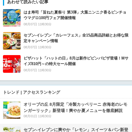
あわせて読みたい記事
はま寿司「旨ねた夏祭り 第3弾」大葉ニンニク香るビンチョ
ウマグロ100円フェア開催情報
08月07日 11時30分
セブン‐イレブン「カレーフェス」全15品商品詳細とお得な限
定キャンペーン情報
08月07日 11時30分
ピザハット「ハットの日」8月は新作ビビンバピザ登場！Mサ
イズ810円～の特大セール開催
08月07日 11時30分
トレンド | アクセスランキング
オリーブの丘 8月限定「冷製カッペリーニ 赤海老のレモ
ンガーリック」新登場！爽やか夏メニューを徹底解説
08月01日 11時30分
セブン‐イレブンに爽やか「レモン」スイーツ＆パン新登