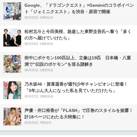
Google、「ドラゴンクエスト」×Geminiのコラボイベン
ト「ジェミニクエスト」を渋谷・原宿で開催
08月03日 18時42分
松村北斗と今田美桜、急逝した東野圭吾氏へ誓う「多く
の方へ届けていけたら」
08月04日 14時00分
街中にポケモン100匹以上、立像は19匹 日本橋・八重
洲で“伝説のポケモン”を巡る謎解き
08月05日 15時55分
乃木坂46・賀喜遥香が週刊少年チャンピオンに登場！
「5年ぶん大人になった私を見ていただけたら」
08月07日 18時00分
声優・井口裕香が「FLASH」で圧巻のスタイルを披露！
計18ページにわたる大特集に！
08月05日 7時00分