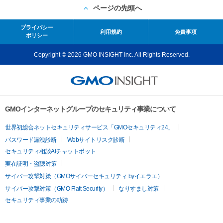
ページの先頭へ
プライバシー
利用規約
免責事項
ポリシー
Copyright © 2026 GMO INSIGHT Inc. All Rights Reserved.
GMOインターネットグループのセキュリティ事業について
世界初総合ネットセキュリティサービス「GMOセキュリティ24」
パスワード漏洩診断
Webサイトリスク診断
セキュリティ相談AIチャットボット
実在証明・盗聴対策
サイバー攻撃対策（GMOサイバーセキュリティ byイエラエ）
サイバー攻撃対策（GMO Flatt Security）
なりすまし対策
セキュリティ事業の軌跡