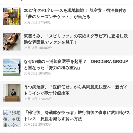
2027年のF1全レースを現地観戦！ 航空券・宿泊費付き
「夢のシーズンチケット」が当たる
08月05日 17時48分
東雲うみ、「スピリッツ」の表紙＆グラビアに登場し妖
艶な雰囲気でファンを魅了！
08月03日 18時00分
なぜ59歳の三浦知良選手を起用？ ONODERA GROUP
と重なった「努力の積み重ね」
08月05日 16時00分
うつ病治療、「医師任せ」から共同意思決定へ 新ガイ
ドラインが示す診療改革
08月03日 17時25分
「帰宅後、冷蔵庫が空っぽ」旅行前後の食事に約5割がス
トレス 負担を減らす賢い方法
08月01日 20時33分