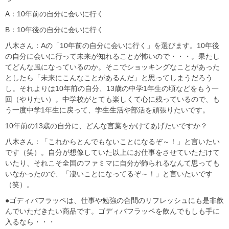
A：10年前の自分に会いに行く
B：10年後の自分に会いに行く
八木さん：Aの「10年前の自分に会いに行く」を選びます。10年後
の自分に会いに行って未来が知れることが怖いので・・・。果たし
てどんな風になっているのか。そこでショッキングなことがあった
としたら「未来にこんなことがあるんだ」と思ってしまうだろう
し。それよりは10年前の自分、13歳の中学1年生の頃などをもう一
回（やりたい）。中学校がとても楽しくて心に残っているので、も
う一度中学1年生に戻って、学生生活や部活を頑張りたいです。
10年前の13歳の自分に、どんな言葉をかけてあげたいですか？
八木さん：「これからとんでもないことになるぞ～！」と言いたい
です（笑）。自分が想像していた以上にお仕事をさせていただけて
いたり、それこそ全国のファミマに自分が飾られるなんて思っても
いなかったので、「凄いことになってるぞ～！」と言いたいです
（笑）。
●ゴディバフラッペは、仕事や勉強の合間のリフレッシュにも是非飲
んでいただきたい商品です。ゴディバフラッペを飲んでもしも手に
入るなら・・・