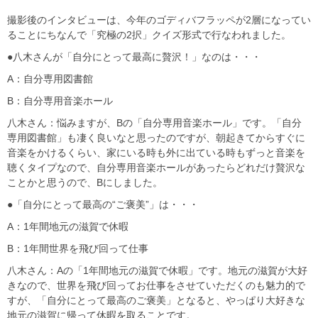
撮影後のインタビューは、今年のゴディバフラッペが2層になってい
ることにちなんで「究極の2択」クイズ形式で行なわれました。
●八木さんが「自分にとって最高に贅沢！」なのは・・・
A：自分専用図書館
B：自分専用音楽ホール
八木さん：悩みますが、Bの「自分専用音楽ホール」です。「自分
専用図書館」も凄く良いなと思ったのですが、朝起きてからすぐに
音楽をかけるくらい、家にいる時も外に出ている時もずっと音楽を
聴くタイプなので、自分専用音楽ホールがあったらどれだけ贅沢な
ことかと思うので、Bにしました。
●「自分にとって最高の“ご褒美”」は・・・
A：1年間地元の滋賀で休暇
B：1年間世界を飛び回って仕事
八木さん：Aの「1年間地元の滋賀で休暇」です。地元の滋賀が大好
きなので、世界を飛び回ってお仕事をさせていただくのも魅力的で
すが、「自分にとって最高のご褒美」となると、やっぱり大好きな
地元の滋賀に帰って休暇を取ることです。