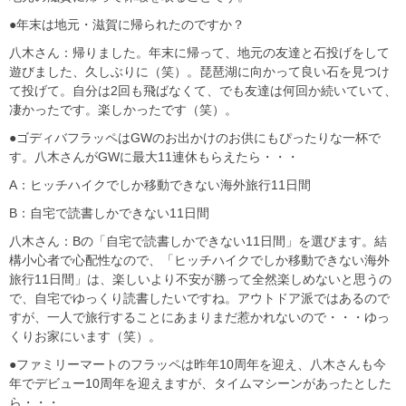
●年末は地元・滋賀に帰られたのですか？
八木さん：帰りました。年末に帰って、地元の友達と石投げをして
遊びました、久しぶりに（笑）。琵琶湖に向かって良い石を見つけ
て投げて。自分は2回も飛ばなくて、でも友達は何回か続いていて、
凄かったです。楽しかったです（笑）。
●ゴディバフラッペはGWのお出かけのお供にもぴったりな一杯で
す。八木さんがGWに最大11連休もらえたら・・・
A：ヒッチハイクでしか移動できない海外旅行11日間
B：自宅で読書しかできない11日間
八木さん：Bの「自宅で読書しかできない11日間」を選びます。結
構小心者で心配性なので、「ヒッチハイクでしか移動できない海外
旅行11日間」は、楽しいより不安が勝って全然楽しめないと思うの
で、自宅でゆっくり読書したいですね。アウトドア派ではあるので
すが、一人で旅行することにあまりまだ惹かれないので・・・ゆっ
くりお家にいます（笑）。
●ファミリーマートのフラッペは昨年10周年を迎え、八木さんも今
年でデビュー10周年を迎えますが、タイムマシーンがあったとした
ら・・・