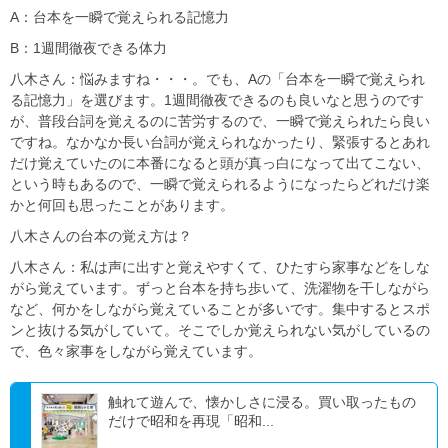
A：台本を一瞬で覚えられる記憶力
B：1週間徹夜できる体力
八木さん：悩みますね・・・。でも、Aの「台本を一瞬で覚えられ
る記憶力」を選びます。1週間徹夜できるのも良いなと思うのです
が、普段台詞を覚えるのに苦労するので、一瞬で覚えられたら良い
ですね。なかなか長い台詞が覚えられなかったり、緊張するとあれ
だけ覚えていたのに本番になると頭が真っ白になって出てこない、
という時もあるので、一瞬で覚えられるようになったらどれだけ楽
かと何回も思ったことがあります。
八木さんの台本の覚え方は？
八木さん：私は声に出すと覚えやすくて、ひたすら家事などをしな
がら覚えています。ずっと台本を持ち歩いて、洗濯物を干しながら
など、何かをしながら覚えていることが多いです。集中するとスポ
ンと抜ける気がしていて。そこでしか覚えられない気がしているの
で、色々家事をしながら覚えています。
触れて遊んで、懐かしさに浸る。買い取ったもの
だけで昭和を再現「昭和...