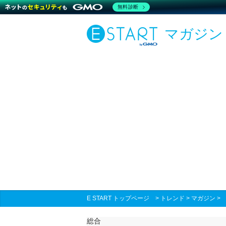
無料診断
マガジン
E START トップページ
>
トレンド
>
マガジン
総合