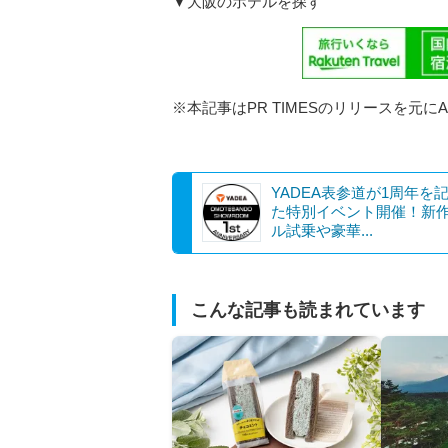
▼大阪のホテルを探す
※本記事はPR TIMESのリリースを元に
YADEA表参道が1周年を
た特別イベント開催！新
ル試乗や豪華...
こんな記事も読まれています