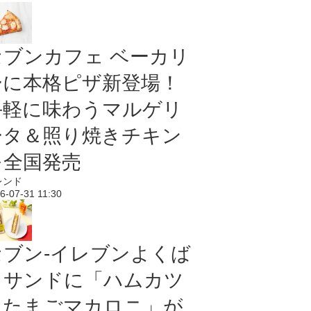
セブンカフェ ベーカリ
ーに本格ピザ新登場！
手軽に味わうマルゲリ
ータ＆照り焼きチキン
を全国発売
レンド
6-07-31 11:30
セブン‐イレブンよくば
りサンドに「ハムカツ
＆たまごマカロニ」が