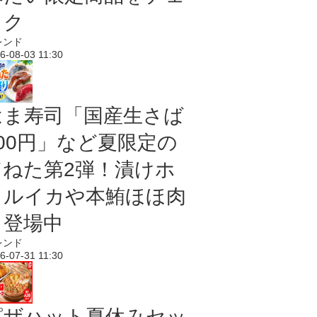
ック
レンド
6-08-03 11:30
はま寿司「国産生さば
100円」など夏限定の
旨ねた第2弾！漬けホ
タルイカや本鮪ほほ肉
も登場中
レンド
6-07-31 11:30
ピザハット夏休みセッ