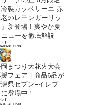
「冷製カッペリーニ 赤
海老のレモンガーリッ
ク」新登場！爽やか夏
メニューを徹底解説
レンド
6-08-01 11:30
長岡まつり大花火大会
応援フェア｜商品6品が
新潟県セブン−イレブ
ンに登場中！
レンド
6-07-31 11:30