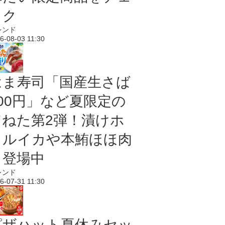
ック
レンド
6-08-03 11:30
はま寿司「国産生さば
100円」など夏限定の
旨ねた第2弾！漬けホ
タルイカや本鮪ほほ肉
も登場中
レンド
6-07-31 11:30
ピザハット夏休みセッ