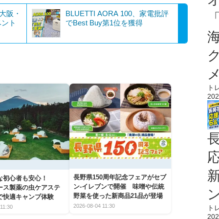
！大阪・
BLUETTI AORA 100、家電批評
ベント
でBest Buy第1位を獲得
ト
202
長野県150周年記念フェアがセブ
な初心者も安心！
ン-イレブンで開催 味噌や伝統
アース製薬の虫ケアステ
野菜を使った新商品21品が登場
で快適キャンプ体験
2026-08-04 11:30
ト
11:30
202