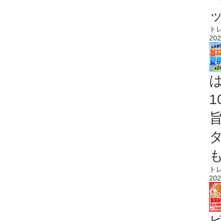
ト
202
ト
202