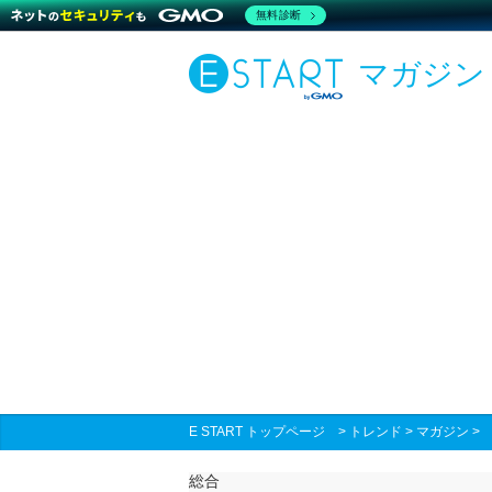
無料診断
マガジン
E START トップページ
>
トレンド
>
マガジン
総合