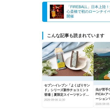
「FIREBALL」日本上陸
心斎橋で初のローンチイ
開催
こんな記事も読まれています
セブン‐イレブン「よくばりサン
虫が苦手
ド」シリーズ新作チョコミント
PICA×
登場｜夏限定スイーツサンドの
ーション
爽快な魅力
2026-08-06 11:30
2026-08-05 