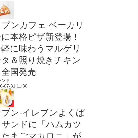
セブンカフェ ベーカリ
ーに本格ピザ新登場！
手軽に味わうマルゲリ
ータ＆照り焼きチキン
を全国発売
レンド
6-07-31 11:30
セブン‐イレブンよくば
りサンドに「ハムカツ
＆たまごマカロニ」が