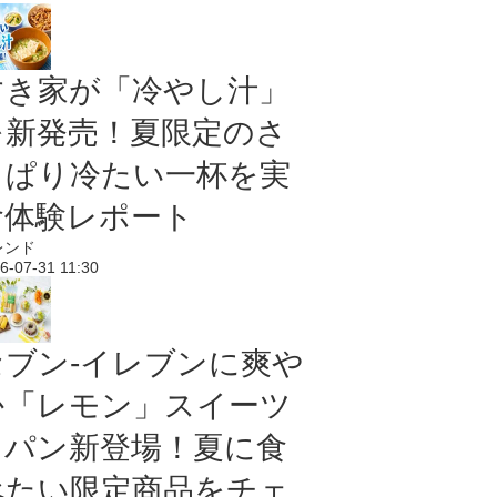
すき家が「冷やし汁」
を新発売！夏限定のさ
っぱり冷たい一杯を実
食体験レポート
レンド
6-07-31 11:30
セブン‐イレブンに爽や
か「レモン」スイーツ
＆パン新登場！夏に食
べたい限定商品をチェ