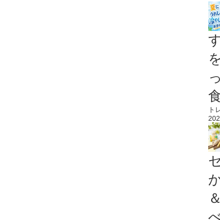
ト
202