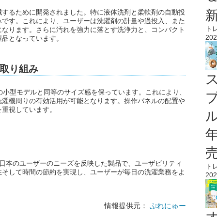
軽減するために開発されました。特に液体洗剤と柔軟剤の自動投
みです。これにより、ユーザーは洗濯剤の計量や過投入、また
ト
になります。さらに汚れを強力に落とす洗浄力と、コンパクト
202
製品となっています。
取り組み
既存の小型モデルと同等のサイズ感を保っています。これにより、
洗濯機周りの有効活用が可能となります。操作パネルの配置や
を重視しています。
ル
、日本のユーザーのニーズを反映した製品で、ユーザビリティ
ト
性そして時間の節約を実現し、ユーザーが毎日の洗濯業務をよ
202
情報提供元：
ぷれにゅー