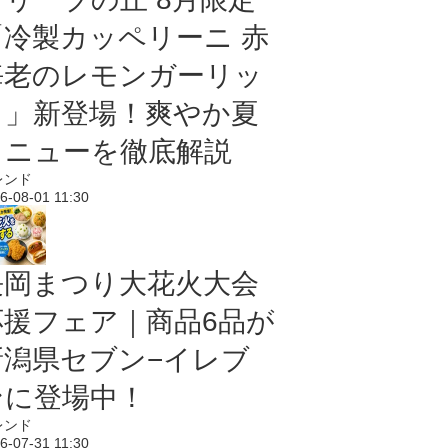
「冷製カッペリーニ 赤
海老のレモンガーリッ
ク」新登場！爽やか夏
メニューを徹底解説
レンド
6-08-01 11:30
長岡まつり大花火大会
応援フェア｜商品6品が
新潟県セブン−イレブ
ンに登場中！
レンド
6-07-31 11:30