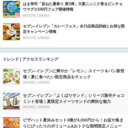
はま寿司「旨ねた夏祭り 第3弾」大葉ニンニク香るビンチョ
ウマグロ100円フェア開催情報
08月07日 11時30分
セブン‐イレブン「カレーフェス」全15品商品詳細とお得な限
定キャンペーン情報
08月07日 11時30分
トレンド | アクセスランキング
セブン‐イレブンに爽やか「レモン」スイーツ＆パン新登
場！夏に食べたい限定商品をチェック
08月03日 11時30分
セブン‐イレブン「よくばりサンド」シリーズ新作チョコ
ミント登場｜夏限定スイーツサンドの爽快な魅力
08月06日 11時30分
ピザハット夏休みセット3種が3,000円から！お盆や集ま
りにぴったりのボリューム&おトクな期間限定メニュー