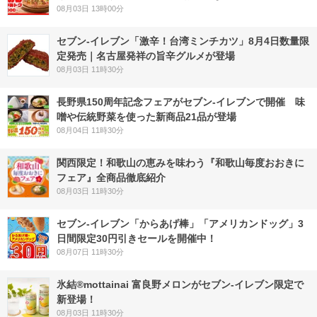
08月03日 13時00分
セブン-イレブン「激辛！台湾ミンチカツ」8月4日数量限
定発売｜名古屋発祥の旨辛グルメが登場
08月03日 11時30分
長野県150周年記念フェアがセブン-イレブンで開催 味
噌や伝統野菜を使った新商品21品が登場
08月04日 11時30分
関西限定！和歌山の恵みを味わう『和歌山毎度おおきに
フェア』全商品徹底紹介
08月03日 11時30分
セブン‐イレブン「からあげ棒」「アメリカンドッグ」3
日間限定30円引きセールを開催中！
08月07日 11時30分
氷結®mottainai 富良野メロンがセブン‐イレブン限定で
新登場！
08月03日 11時30分