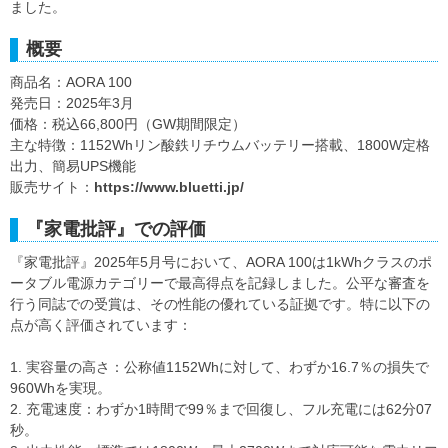
ました。
概要
商品名：AORA 100
発売日：2025年3月
価格：税込66,800円（GW期間限定）
主な特徴：1152Whリン酸鉄リチウムバッテリー搭載、1800W定格
出力、簡易UPS機能
販売サイト：
https://www.bluetti.jp/
『家電批評』での評価
『家電批評』2025年5月号において、AORA 100は1kWhクラスのポ
ータブル電源カテゴリーで最高得点を記録しました。公平な審査を
行う同誌での受賞は、その性能の優れている証拠です。特に以下の
点が高く評価されています：
1. 実容量の高さ：公称値1152Whに対して、わずか16.7％の損失で
960Whを実現。
2. 充電速度：わずか1時間で99％まで回復し、フル充電には62分07
秒。