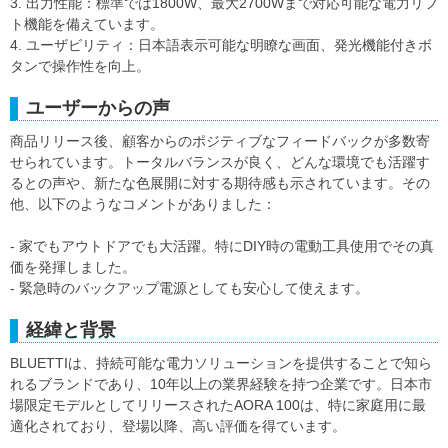
3. 出力性能：標準では1800W、最大2700Wまで対応可能な電力リフ
ト機能を備えています。
4. ユーザビリティ：日本語表示可能な明瞭な画面、発光機能付きボ
タンで操作性を向上。
ユーザーからの声
商品リリース後、顧客からのポジティブなフィードバックが多数寄
せられています。トータルバランスが良く、どんな環境でも活躍す
るとの声や、新たな色展開に対する期待感も示されています。その
他、以下のようなコメントがありました：
- 家でもアウトドアでも大活躍。特にDIY時の電動工具使用でその真
価を発揮しました。
- 緊急時のバックアップ電源としても安心して使えます。
経緯と背景
BLUETTIは、持続可能な電力ソリューションを提供することで知ら
れるブランドであり、10年以上の業界経験を持つ企業です。日本市
場限定モデルとしてリリースされたAORA 100は、特に家庭用に最
適化されており、登場以降、高い評価を得ています。