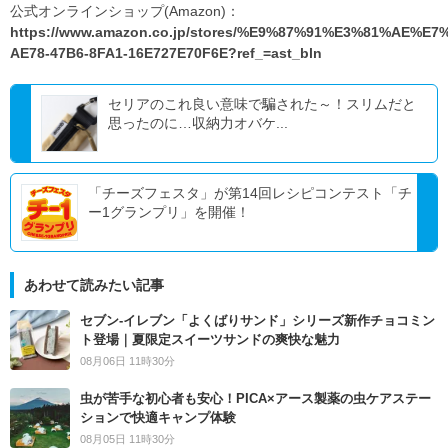
公式オンラインショップ(Amazon)：
https://www.amazon.co.jp/stores/%E9%87%91%E3%81%AE%E7
AE78-47B6-8FA1-16E727E70F6E?ref_=ast_bln
セリアのこれ良い意味で騙された～！スリムだと
思ったのに…収納力オバケ...
「チーズフェスタ」が第14回レシピコンテスト「チ
ー1グランプリ」を開催！
あわせて読みたい記事
セブン‐イレブン「よくばりサンド」シリーズ新作チョコミン
ト登場｜夏限定スイーツサンドの爽快な魅力
08月06日 11時30分
虫が苦手な初心者も安心！PICA×アース製薬の虫ケアステー
ションで快適キャンプ体験
08月05日 11時30分