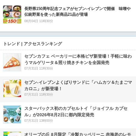
長野県150周年記念フェアがセブン-イレブンで開催 味噌や
伝統野菜を使った新商品21品が登場
08月04日 11時30分
トレンド | アクセスランキング
セブンカフェ ベーカリーに本格ピザ新登場！手軽に味わ
うマルゲリータ＆照り焼きチキンを全国発売
07月31日 11時30分
セブン‐イレブンよくばりサンドに「ハムカツ＆たまごマ
カロニ」が新登場！
07月31日 11時30分
スターバックス初のカプセルトイ「ジョイフル カプセ
ル」が2026年8月2日に都内限定発売
07月31日 13時00分
オリーブの丘 8月限定「冷製カッペリーニ 赤海老のレモ