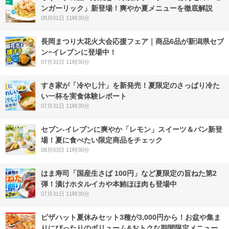
ンガーリック」新登場！爽やか夏メニューを徹底解説
08月01日 11時30分
長岡まつり大花火大会応援フェア｜商品6品が新潟県セブ
ン−イレブンに登場中！
07月31日 11時30分
すき家が「冷やし汁」を新発売！夏限定のさっぱり冷た
い一杯を実食体験レポート
07月31日 11時30分
セブン‐イレブンに爽やか「レモン」スイーツ＆パン新登
場！夏に食べたい限定商品をチェック
08月03日 11時30分
はま寿司「国産生さば 100円」など夏限定の旨ねた第2
弾！漬けホタルイカや本鮪ほほ肉も登場中
07月31日 11時30分
ピザハット夏休みセット3種が3,000円から！お盆や集ま
りにぴったりのボリューム&おトクな期間限定メニュー