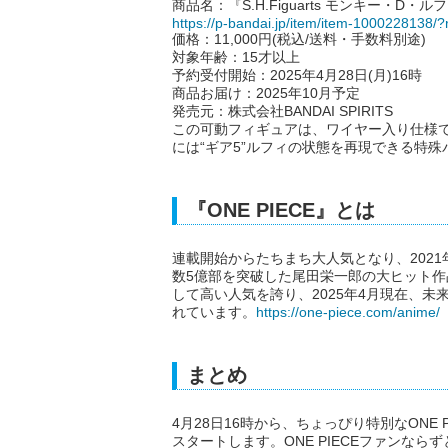
商品名：『S.H.Figuarts モンキー・D・
https://p-bandai.jp/item/item-1000228138/?
価格：11,000円(税込/送料・手数料別途)
対象年齢：15才以上
予約受付開始：2025年4月28日(月)16時
商品お届け：2025年10月予定
発売元：株式会社BANDAI SPIRITS
この可動フィギュアは、ワイヤー入り仕様
には“ギア5”ルフィの状態を再現できる特
『ONE PIECE』とは
連載開始からたちまち大人気となり、202
数5億部を突破した尾田栄一郎の大ヒット作品
して高い人気を誇り、2025年4月現在、未
れています。
https://one-piece.com/anime/
まとめ
4月28日16時から、ちょっぴり特別なONE
スタートします。ONE PIECEファンな