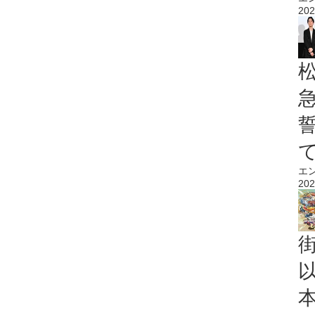
202
エ
202