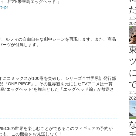
ルフィ -ギア5未来島エッグヘッド-』
rt=pr
エ
202
で、ルフィの自由自在な劇中シーンを再現します。また、商品
殊パーツが付属します。
1年にコミックスが100巻を突破し、シリーズ全世界累計発行部
『ONE PIECE』。その世界観を元にしたTVアニメは一貫
来島“エッグヘッド”を舞台とした「エッグヘッド編」が放送さ
エ
202
 PIECEの世界を楽しむことができるこのフィギュアの予約が
らずとも、この機会をお見逃しなく！