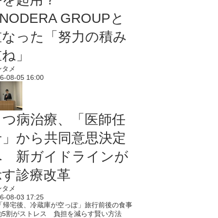
NODERA GROUPと
重なった「努力の積み
重ね」
ンタメ
6-08-05 16:00
うつ病治療、「医師任
せ」から共同意思決定
へ 新ガイドラインが
示す診療改革
ンタメ
6-08-03 17:25