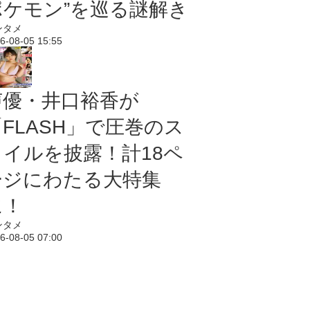
ポケモン”を巡る謎解き
ンタメ
6-08-05 15:55
声優・井口裕香が
「FLASH」で圧巻のス
タイルを披露！計18ペ
ージにわたる大特集
に！
ンタメ
6-08-05 07:00