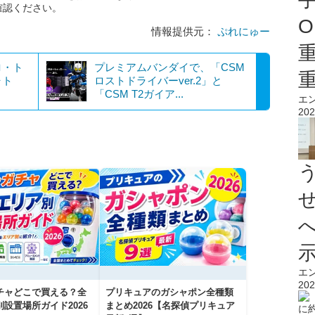
確認ください。
O
情報提供元：
ぷれにゅー
ロ・ト
プレミアムバンダイで、「CSM
ャト
ロストドライバーver.2」と
「CSM T2ガイア...
エ
202
エ
202
チャどこで買える？全
プリキュアのガシャポン全種類
設置場所ガイド2026
まとめ2026【名探偵プリキュア