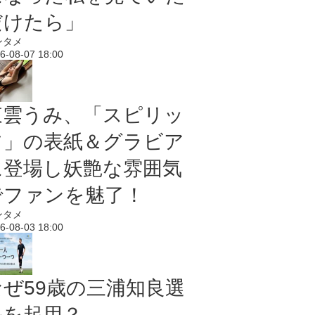
だけたら」
ンタメ
6-08-07 18:00
東雲うみ、「スピリッ
ツ」の表紙＆グラビア
に登場し妖艶な雰囲気
でファンを魅了！
ンタメ
6-08-03 18:00
なぜ59歳の三浦知良選
手を起用？