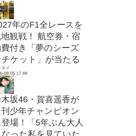
027年のF1全レースを
現地観戦！ 航空券・宿
泊費付き「夢のシーズ
ンチケット」が当たる
ンタメ
6-08-05 17:48
乃木坂46・賀喜遥香が
週刊少年チャンピオン
に登場！「5年ぶん大人
になった私を見ていた