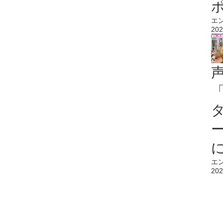
エ
202
エ
202