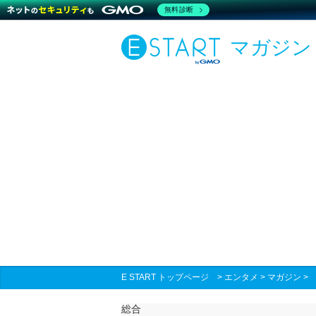
無料診断
マガジン
E START トップページ
>
エンタメ
>
マガジン
総合