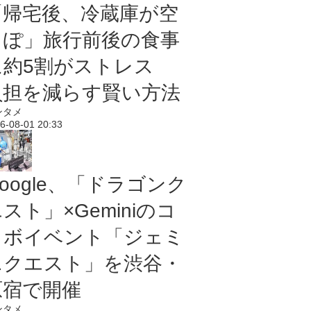
「帰宅後、冷蔵庫が空
っぽ」旅行前後の食事
に約5割がストレス
負担を減らす賢い方法
ンタメ
6-08-01 20:33
oogle、「ドラゴンク
スト」×Geminiのコ
ラボイベント「ジェミ
ニクエスト」を渋谷・
原宿で開催
ンタメ