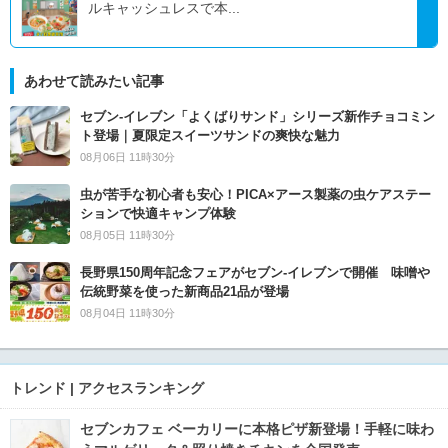
ルキャッシュレスで本...
あわせて読みたい記事
セブン‐イレブン「よくばりサンド」シリーズ新作チョコミン
ト登場｜夏限定スイーツサンドの爽快な魅力
08月06日 11時30分
虫が苦手な初心者も安心！PICA×アース製薬の虫ケアステー
ションで快適キャンプ体験
08月05日 11時30分
長野県150周年記念フェアがセブン-イレブンで開催 味噌や
伝統野菜を使った新商品21品が登場
08月04日 11時30分
トレンド | アクセスランキング
セブンカフェ ベーカリーに本格ピザ新登場！手軽に味わ