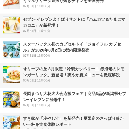
うマルゲリータ＆照り焼きチキンを全国発売
07月31日 11時30分
セブン‐イレブンよくばりサンドに「ハムカツ＆たまごマ
カロニ」が新登場！
07月31日 11時30分
スターバックス初のカプセルトイ「ジョイフル カプセ
ル」が2026年8月2日に都内限定発売
07月31日 13時00分
オリーブの丘 8月限定「冷製カッペリーニ 赤海老のレモ
ンガーリック」新登場！爽やか夏メニューを徹底解説
08月01日 11時30分
長岡まつり大花火大会応援フェア｜商品6品が新潟県セブ
ン−イレブンに登場中！
07月31日 11時30分
すき家が「冷やし汁」を新発売！夏限定のさっぱり冷た
い一杯を実食体験レポート