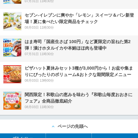
07月31日 11時30分
セブン‐イレブンに爽やか「レモン」スイーツ＆パン新登
場！夏に食べたい限定商品をチェック
08月03日 11時30分
はま寿司「国産生さば 100円」など夏限定の旨ねた第2
弾！漬けホタルイカや本鮪ほほ肉も登場中
07月31日 11時30分
ピザハット夏休みセット3種が3,000円から！お盆や集ま
りにぴったりのボリューム&おトクな期間限定メニュー
08月03日 13時00分
関西限定！和歌山の恵みを味わう『和歌山毎度おおきに
フェア』全商品徹底紹介
08月03日 11時30分
ページの先頭へ