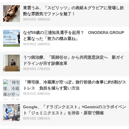
東雲うみ、「スピリッツ」の表紙＆グラビアに登場し妖
艶な雰囲気でファンを魅了！
08月03日 18時00分
なぜ59歳の三浦知良選手を起用？ ONODERA GROUP
と重なった「努力の積み重ね」
08月05日 16時00分
うつ病治療、「医師任せ」から共同意思決定へ 新ガイ
ドラインが示す診療改革
08月03日 17時25分
「帰宅後、冷蔵庫が空っぽ」旅行前後の食事に約5割がス
トレス 負担を減らす賢い方法
08月01日 20時33分
Google、「ドラゴンクエスト」×Geminiのコラボイベン
ト「ジェミニクエスト」を渋谷・原宿で開催
08月03日 18時42分