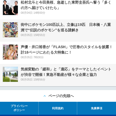
松村北斗と今田美桜、急逝した東野圭吾氏へ誓う「多く
の方へ届けていけたら」
08月04日 14時00分
街中にポケモン100匹以上、立像は19匹 日本橋・八重
洲で“伝説のポケモン”を巡る謎解き
08月05日 15時55分
声優・井口裕香が「FLASH」で圧巻のスタイルを披露！
計18ページにわたる大特集に！
08月05日 7時00分
気候変動の「緩和」と「適応」をテーマとしたイベント
が渋谷で開催！東急不動産が様々な企業と協力
08月05日 15時56分
ページの先頭へ
プライバシー
利用規約
免責事項
ポリシー