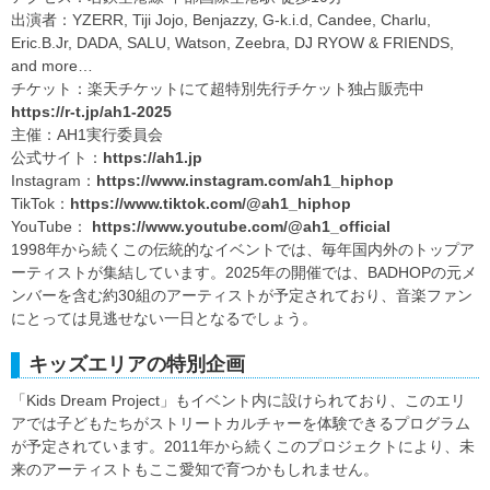
出演者：YZERR, Tiji Jojo, Benjazzy, G-k.i.d, Candee, Charlu,
Eric.B.Jr, DADA, SALU, Watson, Zeebra, DJ RYOW & FRIENDS,
and more…
チケット：楽天チケットにて超特別先行チケット独占販売中
https://r-t.jp/ah1-2025
主催：AH1実行委員会
公式サイト：
https://ah1.jp
Instagram：
https://www.instagram.com/ah1_hiphop
TikTok：
https://www.tiktok.com/@ah1_hiphop
YouTube：
https://www.youtube.com/@ah1_official
1998年から続くこの伝統的なイベントでは、毎年国内外のトップア
ーティストが集結しています。2025年の開催では、BADHOPの元メ
ンバーを含む約30組のアーティストが予定されており、音楽ファン
にとっては見逃せない一日となるでしょう。
キッズエリアの特別企画
「Kids Dream Project」もイベント内に設けられており、このエリ
アでは子どもたちがストリートカルチャーを体験できるプログラム
が予定されています。2011年から続くこのプロジェクトにより、未
来のアーティストもここ愛知で育つかもしれません。