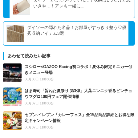
いきや…！アレも一緒に...
ダイソーの隠れた名品！お部屋がすっきり整う♡優
秀収納アイテム3選
あわせて読みたい記事
スシロー×GAZOO Racing初コラボ！夏休み限定ミニカー付
きメニュー登場
08月08日 11時30分
はま寿司「旨ねた夏祭り 第3弾」大葉ニンニク香るビンチョ
ウマグロ100円フェア開催情報
08月07日 11時30分
セブン‐イレブン「カレーフェス」全15品商品詳細とお得な限
定キャンペーン情報
08月07日 11時30分