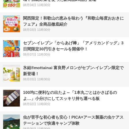
08月04日 11時30分
関西限定！和歌山の恵みを味わう『和歌山毎度おおきに
フェア』全商品徹底紹介
08月03日 11時30分
セブン‐イレブン「からあげ棒」「アメリカンドッグ」3
日間限定30円引きセールを開催中！
08月07日 11時30分
氷結®mottainai 富良野メロンがセブン‐イレブン限定で
新登場！
08月03日 11時30分
100均に便利なの出たよ～「1本丸ごとはかさばるの
よ…」小分けにしてスッキリ持ち運べる板
08月02日 11時00分
虫が苦手な初心者も安心！PICA×アース製薬の虫ケアス
テーションで快適キャンプ体験
08月05日 11時30分