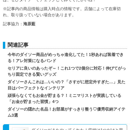
※記事内の商品情報は購入時点の情報です。店舗によって在庫切
れ、取り扱っていない場合があります。
記事協力：
海原藍
関連記事
今年のダイソー商品がめっちゃ進化してた！1秒あれば装着でき
る！アレ対策になるバンド
セリアに良いのあったぞ～！これ1つで2個分に対応！伸びてがっ
ちり固定できる賢いグッズ
ダイソーさんこれは…いいの？「さすがに想定外すぎた…」見た
目はパーフェクトなインテリア
頑張らなくてもお金が貯まる？！ミニマリストが実践している
「お金が貯まった習慣」4つ
ダイソーの隠れた名品！お部屋がすっきり整う♡優秀収納アイテ
ム3選
ダイソーがまたやってくれた！収納は1つだけと思