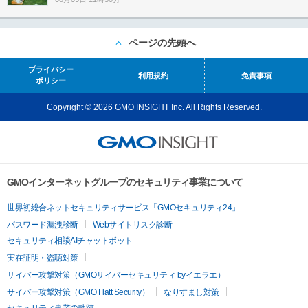
ページの先頭へ
プライバシー
利用規約
免責事項
ポリシー
Copyright © 2026 GMO INSIGHT Inc. All Rights Reserved.
GMOインターネットグループのセキュリティ事業について
世界初総合ネットセキュリティサービス「GMOセキュリティ24」
パスワード漏洩診断
Webサイトリスク診断
セキュリティ相談AIチャットボット
実在証明・盗聴対策
サイバー攻撃対策（GMOサイバーセキュリティ byイエラエ）
サイバー攻撃対策（GMO Flatt Security）
なりすまし対策
セキュリティ事業の軌跡