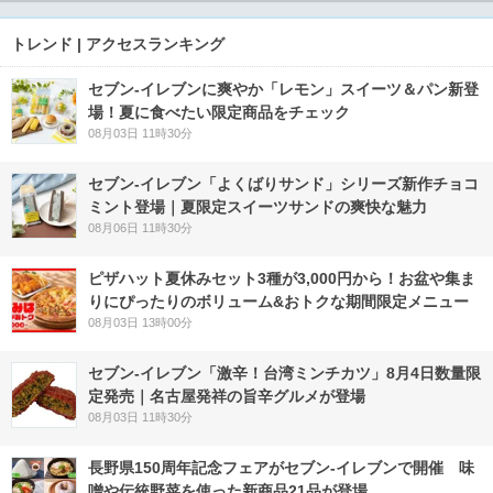
トレンド | アクセスランキング
セブン‐イレブンに爽やか「レモン」スイーツ＆パン新登
場！夏に食べたい限定商品をチェック
08月03日 11時30分
セブン‐イレブン「よくばりサンド」シリーズ新作チョコ
ミント登場｜夏限定スイーツサンドの爽快な魅力
08月06日 11時30分
ピザハット夏休みセット3種が3,000円から！お盆や集ま
りにぴったりのボリューム&おトクな期間限定メニュー
08月03日 13時00分
セブン-イレブン「激辛！台湾ミンチカツ」8月4日数量限
定発売｜名古屋発祥の旨辛グルメが登場
08月03日 11時30分
長野県150周年記念フェアがセブン-イレブンで開催 味
噌や伝統野菜を使った新商品21品が登場