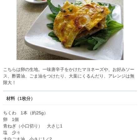
こちらは卵の生地。一味唐辛子をかけたマヨネーズや、お好みソー
ス、酢醤油、ごま油をつけたり、大葉にくるんだり、アレンジは無
限大！
材料（1枚分）
ちくわ 1本（約25g）
卵 1個
青ねぎ（小口切り） 大さじ1
塩 少々
太白ごま油 小さじ1／2