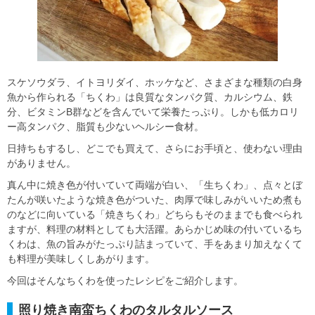
スケソウダラ、イトヨリダイ、ホッケなど、さまざまな種類の白身
魚から作られる「ちくわ」は良質なタンパク質、カルシウム、鉄
分、ビタミンB群などを含んでいて栄養たっぷり。しかも低カロリ
ー高タンパク、脂質も少ないヘルシー食材。
日持ちもするし、どこでも買えて、さらにお手頃と、使わない理由
がありません。
真ん中に焼き色が付いていて両端が白い、「生ちくわ」、点々とぼ
たんが咲いたような焼き色がついた、肉厚で味しみがいいため煮も
のなどに向いている「焼きちくわ」どちらもそのままでも食べられ
ますが、料理の材料としても大活躍。あらかじめ味の付いているち
くわは、魚の旨みがたっぷり詰まっていて、手をあまり加えなくて
も料理が美味しくしあがります。
今回はそんなちくわを使ったレシピをご紹介します。
照り焼き南蛮ちくわのタルタルソース