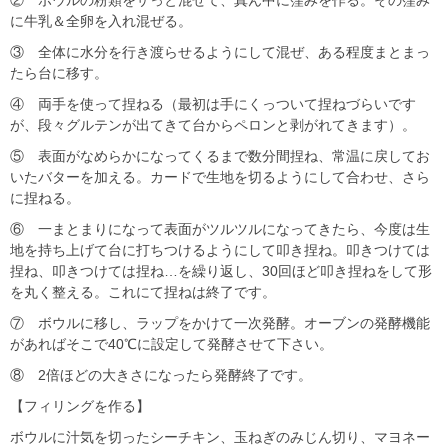
② ボウルの粉類をザっと混ぜて、真ん中に窪みを作る。その窪み
に牛乳＆全卵を入れ混ぜる。
③ 全体に水分を行き渡らせるようにして混ぜ、ある程度まとまっ
たら台に移す。
④ 両手を使って捏ねる（最初は手にくっついて捏ねづらいです
が、段々グルテンが出てきて台からペロンと剥がれてきます）。
⑤ 表面がなめらかになってくるまで数分間捏ね、常温に戻してお
いたバターを加える。カードで生地を切るようにして合わせ、さら
に捏ねる。
⑥ 一まとまりになって表面がツルツルになってきたら、今度は生
地を持ち上げて台に打ちつけるようにして叩き捏ね。叩きつけては
捏ね、叩きつけては捏ね…を繰り返し、30回ほど叩き捏ねをして形
を丸く整える。これにて捏ねは終了です。
⑦ ボウルに移し、ラップをかけて一次発酵。オーブンの発酵機能
があればそこで40℃に設定して発酵させて下さい。
⑧ 2倍ほどの大きさになったら発酵終了です。
【フィリングを作る】
ボウルに汁気を切ったシーチキン、玉ねぎのみじん切り、マヨネー