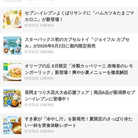
セブン‐イレブンよくばりサンドに「ハムカツ＆たまごマ
カロニ」が新登場！
07月31日 11時30分
スターバックス初のカプセルトイ「ジョイフル カプセ
ル」が2026年8月2日に都内限定発売
07月31日 13時00分
オリーブの丘 8月限定「冷製カッペリーニ 赤海老のレモ
ンガーリック」新登場！爽やか夏メニューを徹底解説
08月01日 11時30分
長岡まつり大花火大会応援フェア｜商品6品が新潟県セブ
ン−イレブンに登場中！
07月31日 11時30分
すき家が「冷やし汁」を新発売！夏限定のさっぱり冷た
い一杯を実食体験レポート
07月31日 11時30分