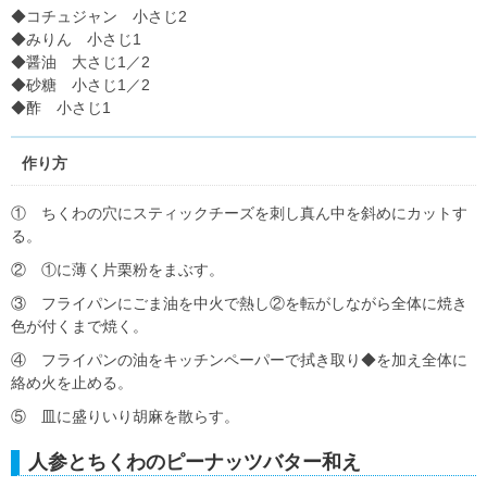
◆コチュジャン 小さじ2
◆みりん 小さじ1
◆醤油 大さじ1／2
◆砂糖 小さじ1／2
◆酢 小さじ1
作り方
① ちくわの穴にスティックチーズを刺し真ん中を斜めにカットす
る。
② ①に薄く片栗粉をまぶす。
③ フライパンにごま油を中火で熱し②を転がしながら全体に焼き
色が付くまで焼く。
④ フライパンの油をキッチンペーパーで拭き取り◆を加え全体に
絡め火を止める。
⑤ 皿に盛りいり胡麻を散らす。
人参とちくわのピーナッツバター和え