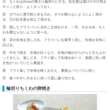
① ちくわは2mmの厚さに輪切りにする。紅生姜は漬け汁の汁気を
ギュッと絞り、よくきっておく。
② ボウルに薄力粉と水を入れ、ダマが残らないようによく混ぜ
る。①の紅生姜を加えて混ぜる。
③ 熱したフライパンに太白ごま油をひき、一旦、火を止め、ちく
わを重ならないように並べる。
④ ②の生地を流し入れ、フライパンを素早く回し、生地を全体に
広げる。
⑤ 中火で焼き、生地が白くなり、生地の端がひらひらと立ち上が
ってきたら、返しどき。フライ返しで生地をめくり、底面に良い焼
き色がついていたら裏返す。
⑥ フライ返しで全体を軽くおさえ、裏面もパリパリに焼く。
⑦ 食べやすい大きさに切って器に盛り付ける。
輪切りちくわの卵焼き