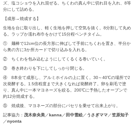
ズ、塩コショウを入れ混ぜる。ちくわの真ん中に切れ目を入れ、8等
分にして詰める。
【成形→焼成する】
生地を台に取り出し、軽く生地を押して空気を抜く。8分割して丸め
る。ラップか濡れ布巾をかけて15分程ベンチタイム。
① 麺棒で12cm位の長方形に伸ばして手前にちくわを置き、半分か
ら奥の方に3か所カードで切り込みを入れる。
② ちくわを包み込むようにしてくるくる巻いていく。
③ 巻き終わりを下にしてしっかり閉じる。
④ 8本全て成形し、アルミホイルの上に置く。30～40℃の場所で2
次発酵する。1.5倍程度まで大きくなれば発酵終了。卵を刷毛で塗
り、真ん中に一本マヨネーズを絞る。200℃に予熱したオーブンで
約12分焼成する。
⑤ 焼成後、マヨネーズの部分にパセリを乗せて出来上がり。
記事協力：
茂木奈央美
／
kanna
／
田中雪絵
／
うさぎママ
／
笠原知子
／
nyonta