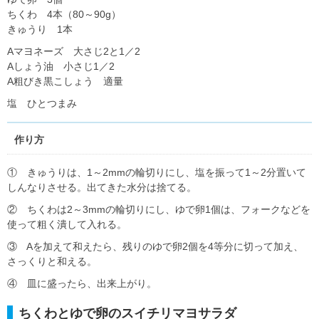
ちくわ 4本（80～90g）
きゅうり 1本
Aマヨネーズ 大さじ2と1／2
Aしょう油 小さじ1／2
A粗びき黒こしょう 適量
塩 ひとつまみ
作り方
① きゅうりは、1～2mmの輪切りにし、塩を振って1～2分置いて
しんなりさせる。出てきた水分は捨てる。
② ちくわは2～3mmの輪切りにし、ゆで卵1個は、フォークなどを
使って粗く潰して入れる。
③ Aを加えて和えたら、残りのゆで卵2個を4等分に切って加え、
さっくりと和える。
④ 皿に盛ったら、出来上がり。
ちくわとゆで卵のスイチリマヨサラダ