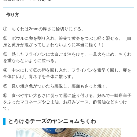
作り方
① ちくわは2mmの厚さに輪切りにする。
② ボウルに卵を割り入れ、箸先で黄身をつぶし軽く混ぜる。（白
身と黄身が混ざってしまわないように本当に軽く！）
③ 熱したフライパンに太白ごま油をひき、一旦火を止め、ちくわ
を重ならないように並べる。
④ 中火にして②の卵を回し入れ、フライパンを素早く回し、卵を
全体に広げ、青ネギを全体に散らす。
⑤ 良い焼き色がついたら裏返し、裏面もさっと焼く。
⑥ 食べやすい大きさに切って器に盛り付ける。好みで一味唐辛子
をふったマヨネーズやごま油、お好みソース、酢醤油などをつけ
て。
とろけるチーズのヤンニョムちくわ