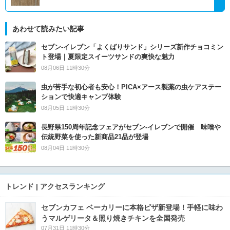
あわせて読みたい記事
セブン‐イレブン「よくばりサンド」シリーズ新作チョコミン
ト登場｜夏限定スイーツサンドの爽快な魅力
08月06日 11時30分
虫が苦手な初心者も安心！PICA×アース製薬の虫ケアステー
ションで快適キャンプ体験
08月05日 11時30分
長野県150周年記念フェアがセブン-イレブンで開催 味噌や
伝統野菜を使った新商品21品が登場
08月04日 11時30分
トレンド | アクセスランキング
セブンカフェ ベーカリーに本格ピザ新登場！手軽に味わ
うマルゲリータ＆照り焼きチキンを全国発売
07月31日 11時30分