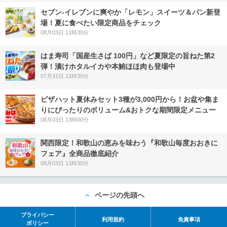
セブン‐イレブンに爽やか「レモン」スイーツ＆パン新登
場！夏に食べたい限定商品をチェック
08月03日 11時30分
はま寿司「国産生さば 100円」など夏限定の旨ねた第2
弾！漬けホタルイカや本鮪ほほ肉も登場中
07月31日 11時30分
ピザハット夏休みセット3種が3,000円から！お盆や集ま
りにぴったりのボリューム&おトクな期間限定メニュー
08月03日 13時00分
関西限定！和歌山の恵みを味わう『和歌山毎度おおきに
フェア』全商品徹底紹介
08月03日 11時30分
ページの先頭へ
プライバシー
利用規約
免責事項
ポリシー