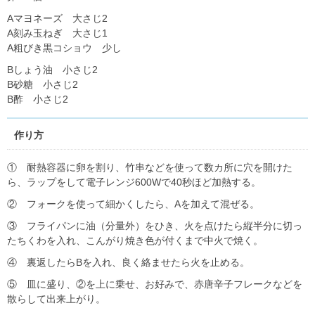
Aマヨネーズ 大さじ2
A刻み玉ねぎ 大さじ1
A粗びき黒コショウ 少し
Bしょう油 小さじ2
B砂糖 小さじ2
B酢 小さじ2
作り方
① 耐熱容器に卵を割り、竹串などを使って数カ所に穴を開けた
ら、ラップをして電子レンジ600Wで40秒ほど加熱する。
② フォークを使って細かくしたら、Aを加えて混ぜる。
③ フライパンに油（分量外）をひき、火を点けたら縦半分に切っ
たちくわを入れ、こんがり焼き色が付くまで中火で焼く。
④ 裏返したらBを入れ、良く絡ませたら火を止める。
⑤ 皿に盛り、②を上に乗せ、お好みで、赤唐辛子フレークなどを
散らして出来上がり。