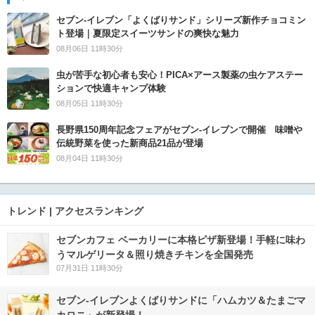
セブン‐イレブン「よくばりサンド」シリーズ新作チョコミン
ト登場｜夏限定スイーツサンドの爽快な魅力
08月06日 11時30分
虫が苦手な初心者も安心！PICA×アース製薬の虫ケアステー
ションで快適キャンプ体験
08月05日 11時30分
長野県150周年記念フェアがセブン-イレブンで開催 味噌や
伝統野菜を使った新商品21品が登場
08月04日 11時30分
トレンド | アクセスランキング
セブンカフェ ベーカリーに本格ピザ新登場！手軽に味わ
うマルゲリータ＆照り焼きチキンを全国発売
07月31日 11時30分
セブン‐イレブンよくばりサンドに「ハムカツ＆たまごマ
カロニ」が新登場！