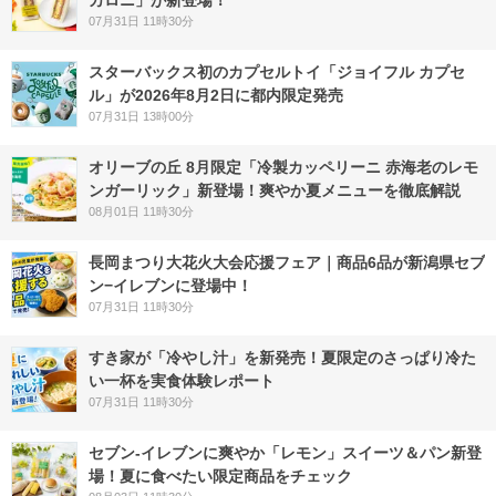
07月31日 11時30分
スターバックス初のカプセルトイ「ジョイフル カプセ
ル」が2026年8月2日に都内限定発売
07月31日 13時00分
オリーブの丘 8月限定「冷製カッペリーニ 赤海老のレモ
ンガーリック」新登場！爽やか夏メニューを徹底解説
08月01日 11時30分
長岡まつり大花火大会応援フェア｜商品6品が新潟県セブ
ン−イレブンに登場中！
07月31日 11時30分
すき家が「冷やし汁」を新発売！夏限定のさっぱり冷た
い一杯を実食体験レポート
07月31日 11時30分
セブン‐イレブンに爽やか「レモン」スイーツ＆パン新登
場！夏に食べたい限定商品をチェック