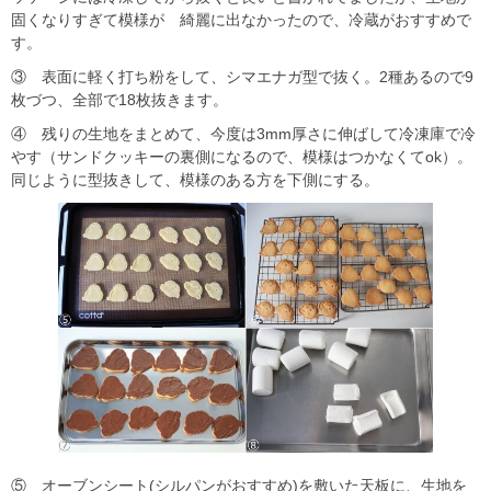
固くなりすぎて模様が 綺麗に出なかったので、冷蔵がおすすめで
す。
③ 表面に軽く打ち粉をして、シマエナガ型で抜く。2種あるので9
枚づつ、全部で18枚抜きます。
④ 残りの生地をまとめて、今度は3mm厚さに伸ばして冷凍庫で冷
やす（サンドクッキーの裏側になるので、模様はつかなくてok）。
同じように型抜きして、模様のある方を下側にする。
⑤ オーブンシート(シルパンがおすすめ)を敷いた天板に、生地を