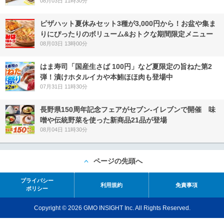
08月03日 11時30分
ピザハット夏休みセット3種が3,000円から！お盆や集ま
りにぴったりのボリューム&おトクな期間限定メニュー
08月03日 13時00分
はま寿司「国産生さば 100円」など夏限定の旨ねた第2
弾！漬けホタルイカや本鮪ほほ肉も登場中
07月31日 11時30分
長野県150周年記念フェアがセブン-イレブンで開催 味
噌や伝統野菜を使った新商品21品が登場
08月04日 11時30分
ページの先頭へ
プライバシー
利用規約
免責事項
ポリシー
Copyright © 2026 GMO INSIGHT Inc. All Rights Reserved.