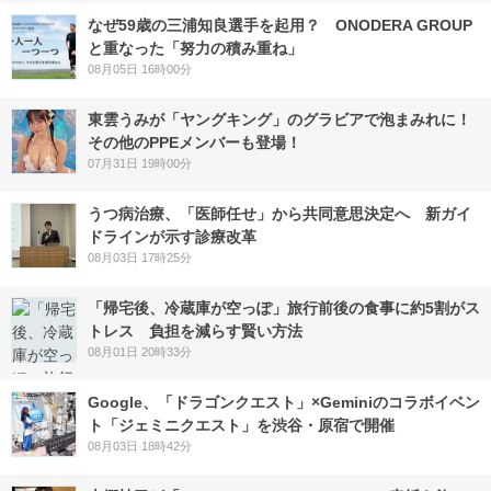
なぜ59歳の三浦知良選手を起用？ ONODERA GROUP
と重なった「努力の積み重ね」
08月05日 16時00分
東雲うみが「ヤングキング」のグラビアで泡まみれに！
その他のPPEメンバーも登場！
07月31日 19時00分
うつ病治療、「医師任せ」から共同意思決定へ 新ガイ
ドラインが示す診療改革
08月03日 17時25分
「帰宅後、冷蔵庫が空っぽ」旅行前後の食事に約5割がス
トレス 負担を減らす賢い方法
08月01日 20時33分
Google、「ドラゴンクエスト」×Geminiのコラボイベン
ト「ジェミニクエスト」を渋谷・原宿で開催
08月03日 18時42分