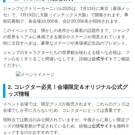
ジャンプビクトリーカーニバル2025は、7月13日に東京（幕張メッ
セ）で、7月19日に大阪（インテックス大阪）で開催されます。事
前応募制で、各会場10,000名、合計20,000名が招待されます。
このイベントでは、懐かしの名作から最新の話題作まで、ジャンプ
の世界をリアルに体感できる展示やステージが用意されています。
特に注目すべきは、豪華なステージや来場者記念品のプレゼント。
ジャンプのキャラクターたちの世界観を味わえる様々な企画は、フ
ァン心をくすぐること間違いなしです。詳細は
公式サイト
でご確認
ください。
2. コレクター必見！会場限定＆オリジナル公式グ
ッズ情報
イベント会場では、限定グッズが販売されます。これらのグッズは
会場でしか手に入らないため、コレクターにとっては貴重です。
現時点では数点のみ公開されていますが、今後さらに新しい限定グ
ッズの情報更新が予定されているため、続報は
公式サイト
を随時チ
ェックするのがおすすめです。