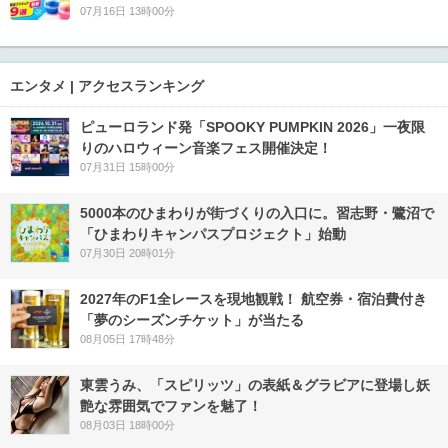
07月16日 13時00分
エンタメ | アクセスランキング
ピューロランド発「SPOOKY PUMPKIN 2026」一夜限
りのハロウィーン音楽フェス開催決定！
07月31日 15時00分
5000本のひまわりが街づくりの入口に。習志野・鷺沼で
「ひまわりキャンパスプロジェクト」始動
07月30日 20時01分
2027年のF1全レースを現地観戦！ 航空券・宿泊費付き
「夢のシーズンチケット」が当たる
08月05日 17時48分
東雲うみ、「スピリッツ」の表紙＆グラビアに登場し妖
艶な雰囲気でファンを魅了！
08月03日 18時00分