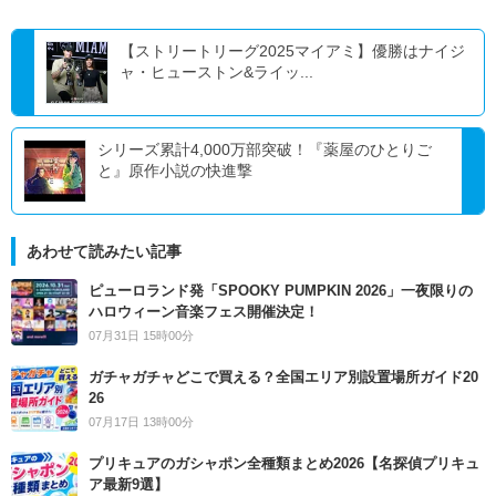
【ストリートリーグ2025マイアミ】優勝はナイジ
ャ・ヒューストン&ライッ...
シリーズ累計4,000万部突破！『薬屋のひとりご
と』原作小説の快進撃
あわせて読みたい記事
ピューロランド発「SPOOKY PUMPKIN 2026」一夜限りの
ハロウィーン音楽フェス開催決定！
07月31日 15時00分
ガチャガチャどこで買える？全国エリア別設置場所ガイド20
26
07月17日 13時00分
プリキュアのガシャポン全種類まとめ2026【名探偵プリキュ
ア最新9選】