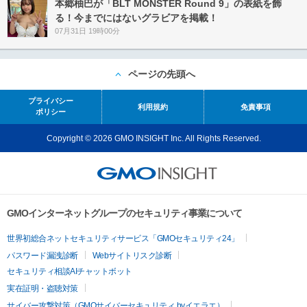
本郷柚巴が「BLT MONSTER Round 9」の表紙を飾
る！今までにはないグラビアを掲載！
07月31日 19時00分
ページの先頭へ
プライバシー
利用規約
免責事項
ポリシー
Copyright © 2026 GMO INSIGHT Inc. All Rights Reserved.
GMOインターネットグループのセキュリティ事業について
世界初総合ネットセキュリティサービス「GMOセキュリティ24」
パスワード漏洩診断
Webサイトリスク診断
セキュリティ相談AIチャットボット
実在証明・盗聴対策
サイバー攻撃対策（GMOサイバーセキュリティ byイエラエ）