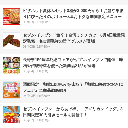
ピザハット夏休みセット3種が3,000円から！お盆や集ま
りにぴったりのボリューム&おトクな期間限定メニュー
08月03日 13時00分
セブン-イレブン「激辛！台湾ミンチカツ」8月4日数量限
定発売｜名古屋発祥の旨辛グルメが登場
08月03日 11時30分
長野県150周年記念フェアがセブン-イレブンで開催 味
噌や伝統野菜を使った新商品21品が登場
08月04日 11時30分
関西限定！和歌山の恵みを味わう『和歌山毎度おおきに
フェア』全商品徹底紹介
08月03日 11時30分
セブン‐イレブン「からあげ棒」「アメリカンドッグ」3
日間限定30円引きセールを開催中！
08月07日 11時30分