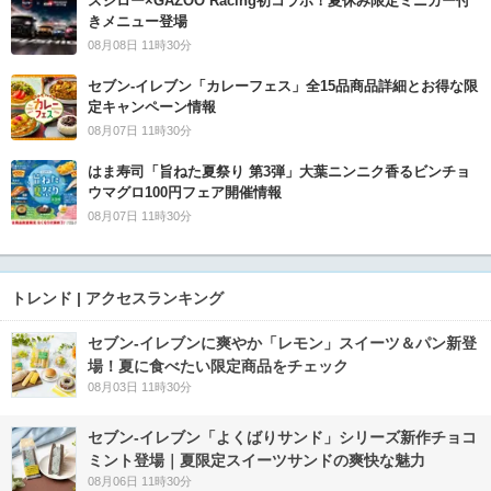
スシロー×GAZOO Racing初コラボ！夏休み限定ミニカー付
きメニュー登場
08月08日 11時30分
セブン‐イレブン「カレーフェス」全15品商品詳細とお得な限
定キャンペーン情報
08月07日 11時30分
はま寿司「旨ねた夏祭り 第3弾」大葉ニンニク香るビンチョ
ウマグロ100円フェア開催情報
08月07日 11時30分
トレンド | アクセスランキング
セブン‐イレブンに爽やか「レモン」スイーツ＆パン新登
場！夏に食べたい限定商品をチェック
08月03日 11時30分
セブン‐イレブン「よくばりサンド」シリーズ新作チョコ
ミント登場｜夏限定スイーツサンドの爽快な魅力
08月06日 11時30分