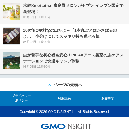
氷結®mottainai 富良野メロンがセブン‐イレブン限定で
新登場！
08月03日 11時30分
100均に便利なの出たよ～「1本丸ごとはかさばるの
よ…」小分けにしてスッキリ持ち運べる板
08月02日 11時00分
虫が苦手な初心者も安心！PICA×アース製薬の虫ケアス
テーションで快適キャンプ体験
08月05日 11時30分
ページの先頭へ
プライバシー
利用規約
免責事項
ポリシー
Copyright © 2026 GMO INSIGHT Inc. All Rights Reserved.