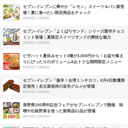
セブン‐イレブンに爽やか「レモン」スイーツ＆パン新登
場！夏に食べたい限定商品をチェック
08月03日 11時30分
セブン‐イレブン「よくばりサンド」シリーズ新作チョコ
ミント登場｜夏限定スイーツサンドの爽快な魅力
08月06日 11時30分
ピザハット夏休みセット3種が3,000円から！お盆や集ま
りにぴったりのボリューム&おトクな期間限定メニュー
08月03日 13時00分
セブン-イレブン「激辛！台湾ミンチカツ」8月4日数量限
定発売｜名古屋発祥の旨辛グルメが登場
08月03日 11時30分
長野県150周年記念フェアがセブン-イレブンで開催 味
噌や伝統野菜を使った新商品21品が登場
08月04日 11時30分