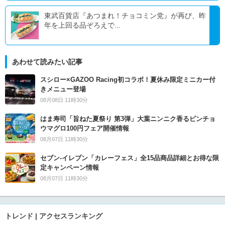
東武百貨店『あつまれ！チョコミン党』が再び、昨
年を上回る品ぞろえで...
あわせて読みたい記事
スシロー×GAZOO Racing初コラボ！夏休み限定ミニカー付
きメニュー登場
08月08日 11時30分
はま寿司「旨ねた夏祭り 第3弾」大葉ニンニク香るビンチョ
ウマグロ100円フェア開催情報
08月07日 11時30分
セブン‐イレブン「カレーフェス」全15品商品詳細とお得な限
定キャンペーン情報
08月07日 11時30分
トレンド | アクセスランキング