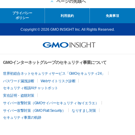
ページの先頭へ
プライバシー
利用規約
免責事項
ポリシー
Copyright © 2026 GMO INSIGHT Inc. All Rights Reserved.
GMOインターネットグループのセキュリティ事業について
世界初総合ネットセキュリティサービス「GMOセキュリティ24」
パスワード漏洩診断
Webサイトリスク診断
セキュリティ相談AIチャットボット
実在証明・盗聴対策
サイバー攻撃対策（GMOサイバーセキュリティ byイエラエ）
サイバー攻撃対策（GMO Flatt Security）
なりすまし対策
セキュリティ事業の軌跡