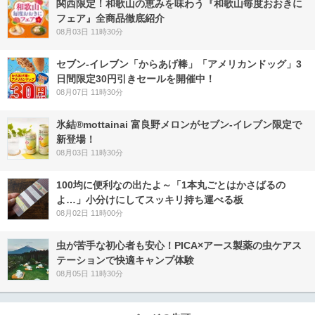
関西限定！和歌山の恵みを味わう『和歌山毎度おおきに
フェア』全商品徹底紹介
08月03日 11時30分
セブン‐イレブン「からあげ棒」「アメリカンドッグ」3
日間限定30円引きセールを開催中！
08月07日 11時30分
氷結®mottainai 富良野メロンがセブン‐イレブン限定で
新登場！
08月03日 11時30分
100均に便利なの出たよ～「1本丸ごとはかさばるの
よ…」小分けにしてスッキリ持ち運べる板
08月02日 11時00分
虫が苦手な初心者も安心！PICA×アース製薬の虫ケアス
テーションで快適キャンプ体験
08月05日 11時30分