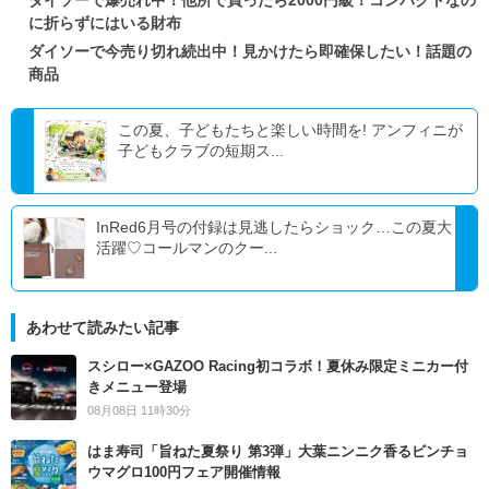
ダイソーで爆売れ中！他所で買ったら2000円級！コンパクトなの
に折らずにはいる財布
ダイソーで今売り切れ続出中！見かけたら即確保したい！話題の
商品
この夏、子どもたちと楽しい時間を! アンフィニが
子どもクラブの短期ス...
InRed6月号の付録は見逃したらショック…この夏大
活躍♡コールマンのクー...
あわせて読みたい記事
スシロー×GAZOO Racing初コラボ！夏休み限定ミニカー付
きメニュー登場
08月08日 11時30分
はま寿司「旨ねた夏祭り 第3弾」大葉ニンニク香るビンチョ
ウマグロ100円フェア開催情報