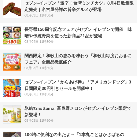
セブン-イレブン「激辛！台湾ミンチカツ」8月4日数量限
定発売｜名古屋発祥の旨辛グルメが登場
08月03日 11時30分
長野県150周年記念フェアがセブン-イレブンで開催 味
噌や伝統野菜を使った新商品21品が登場
08月04日 11時30分
関西限定！和歌山の恵みを味わう『和歌山毎度おおきに
フェア』全商品徹底紹介
08月03日 11時30分
セブン‐イレブン「からあげ棒」「アメリカンドッグ」3
日間限定30円引きセールを開催中！
08月07日 11時30分
氷結®mottainai 富良野メロンがセブン‐イレブン限定で
新登場！
08月03日 11時30分
100均に便利なの出たよ～「1本丸ごとはかさばるの