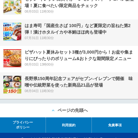
場！夏に食べたい限定商品をチェック
08月03日 11時30分
はま寿司「国産生さば 100円」など夏限定の旨ねた第2
弾！漬けホタルイカや本鮪ほほ肉も登場中
07月31日 11時30分
ピザハット夏休みセット3種が3,000円から！お盆や集ま
りにぴったりのボリューム&おトクな期間限定メニュー
08月03日 13時00分
長野県150周年記念フェアがセブン-イレブンで開催 味
噌や伝統野菜を使った新商品21品が登場
08月04日 11時30分
ページの先頭へ
プライバシー
利用規約
免責事項
ポリシー