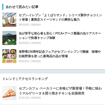
あわせて読みたい記事
セブン‐イレブン「よくばりサンド」シリーズ新作チョコミン
ト登場｜夏限定スイーツサンドの爽快な魅力
08月06日 11時30分
虫が苦手な初心者も安心！PICA×アース製薬の虫ケアステー
ションで快適キャンプ体験
08月05日 11時30分
長野県150周年記念フェアがセブン-イレブンで開催 味噌や
伝統野菜を使った新商品21品が登場
08月04日 11時30分
トレンド | アクセスランキング
セブンカフェ ベーカリーに本格ピザ新登場！手軽に味わ
うマルゲリータ＆照り焼きチキンを全国発売
07月31日 11時30分