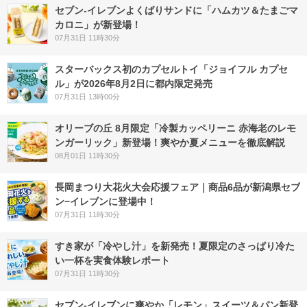
セブン‐イレブンよくばりサンドに「ハムカツ＆たまごマ
カロニ」が新登場！
07月31日 11時30分
スターバックス初のカプセルトイ「ジョイフル カプセ
ル」が2026年8月2日に都内限定発売
07月31日 13時00分
オリーブの丘 8月限定「冷製カッペリーニ 赤海老のレモ
ンガーリック」新登場！爽やか夏メニューを徹底解説
08月01日 11時30分
長岡まつり大花火大会応援フェア｜商品6品が新潟県セブ
ン−イレブンに登場中！
07月31日 11時30分
すき家が「冷やし汁」を新発売！夏限定のさっぱり冷た
い一杯を実食体験レポート
07月31日 11時30分
セブン‐イレブンに爽やか「レモン」スイーツ＆パン新登